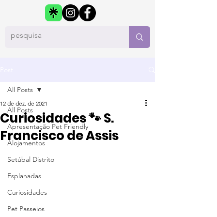
Post
All Posts
12 de dez. de 2021
All Posts
Curiosidades 🐾 S.
Apresentação Pet Friendly
Francisco de Assis
Alojamentos
Setúbal Distrito
Esplanadas
Curiosidades
Pet Passeios