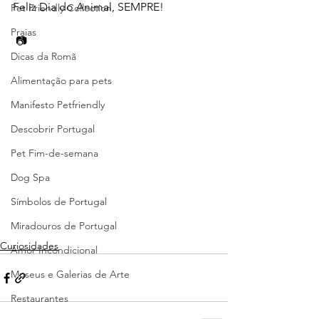
Feliz Dia do Animal, SEMPRE!
Pet Friendly Collection
Praias
 📷 
Dicas da Romã
Alimentação para pets
Manifesto Petfriendly
Descobrir Portugal
Pet Fim-de-semana
Dog Spa
Símbolos de Portugal
Miradouros de Portugal
Curiosidades
Amor Incondicional
Museus e Galerias de Arte
Restaurantes