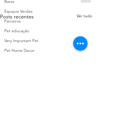
Bares
Espaços Verdes
Ver tudo
Posts recentes
Parceiros
Pet educação
Very Important Pet
Pet Home Decor
Passeios com História
Praias Fluviais
Baloiços de Portugal
Marcas Portuguesas
Faro Distrito
Aveiro Distrito
Porto Distrito
Leiria Distrito