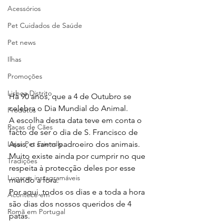
Acessórios
Pet Cuidados de Saúde
Pet news
Ilhas
Promoções
Lisboa Distrito
Há 90 anos, que a 4 de Outubro se 
celebra o Dia Mundial do Animal. 
Produtos
A escolha desta data teve em conta o 
Raças de Cães
facto de ser o dia de S. Francisco de 
Lojas Pet Friendly
Assis, o santo padroeiro dos animais.
Muito existe ainda por cumprir no que 
Tradições
respeita à protecção deles por esse 
Lugares instagramáveis
mundo a fora. 
Por aqui, todos os dias e a toda a hora 
Acontece em
são dias dos nossos queridos de 4 
Romã em Portugal
patas.