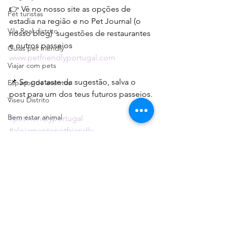
👉 Vê no nosso site as opções de 
Pet turistas
estadia na região e no Pet Journal (o 
Vila Real distrito
nosso blog)  sugestões de restaurantes 
e outros passeios
Guias pet friendly
www.petfriendlyportugal.com
Viajar com pets
📌 Se gostaste da sugestão, salva o 
Espaços de eventos
post para um dos teus futuros passeios.
Viseu Distrito
Bem estar animal
#petfriendlyportugal
#alojamentopetfriendly
#guiaspetfriendlyportugal
Pet friendly Portugal
Portugal Pet Friendly
Portugal Dog Friendly
Sortelha pet friendly
Guarda Distrito