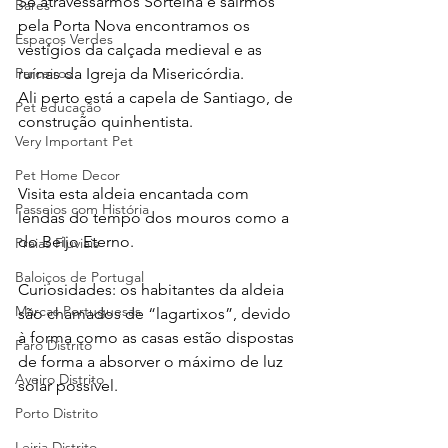
Se atravessarmos Sortelha e sairmos 
Bares
pela Porta Nova encontramos os 
Espaços Verdes
vestígios da calçada medieval e as 
ruínas da Igreja da Misericórdia.
Parceiros
Ali perto está a capela de Santiago, de 
Pet educação
construção quinhentista.
Very Important Pet
Pet Home Decor
Visita esta aldeia encantada com 
Passeios com História
lendas do tempo dos mouros como a 
do Beijo Eterno.
Praias Fluviais
Baloiços de Portugal
Curiosidades: os habitantes da aldeia 
Marcas Portuguesas
são chamados de “lagartixos”, devido 
à forma como as casas estão dispostas 
Faro Distrito
de forma a absorver o máximo de luz 
Aveiro Distrito
solar possível.
Porto Distrito
Leiria Distrito