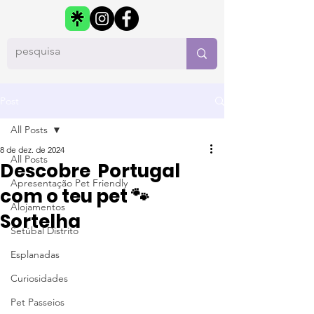
Post
All Posts
8 de dez. de 2024
All Posts
Descobre Portugal
Apresentação Pet Friendly
com o teu pet 🐾
Alojamentos
Sortelha
Setúbal Distrito
Esplanadas
Curiosidades
Pet Passeios