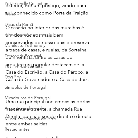
Pet Friendly Collection
exterior, por um postigo, virado para 
sul, conhecido como Porta da Traição.
Praias
Dicas da Romã
O casario no interior das muralhas é 
um dos núcleos mais bem 
Alimentação para pets
conservados do nosso país e preserva 
Manifesto Petfriendly
a traça de casas, e ruelas, da Sortelha 
Descobrir Portugal
quinhentista. Entre as casas de 
arquitectura popular destacam-se  a 
Pet Fim-de-semana
Casa do Escrivão, a Casa do Pároco, a 
Dog Spa
Casa do Governador e a Casa do Juiz.
Símbolos de Portugal
Miradouros de Portugal
Uma rua principal une ambas as portas 
Amor Incondicional
nascente e poente, a chamada Rua 
Direita, que não sendo direita é directa 
Museus e Galerias de Arte
entre ambas saídas.
Restaurantes