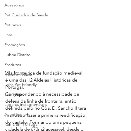
Acessórios
Pet Cuidados de Saúde
Pet news
Ilhas
Promoções
Lisboa Distrito
Produtos
Vila fronteiriça de fundação medieval, 
Raças de Cães
é uma das 12 Aldeias Históricas de 
Lojas Pet Friendly
Portugal.
Correspondendo à necessidade de 
Tradições
defesa da linha de fronteira, então 
Lugares instagramáveis
definida pelo rio Côa, D. Sancho II terá 
Acontece em
mandado fazer a primeira reedificação 
do castelo. Formando uma pequena 
Romã em Portugal
cidadela de 670m2 acessível, desde o 