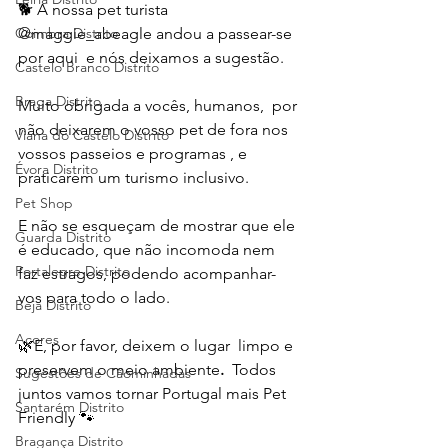
🐕 A nossa pet turista 
@maggie_abeagle andou a passear-se 
Coimbra Distrito
por aqui  e nós deixamos a sugestão.
Castelo Branco Distrito
Braga Distrito
Muito obrigada a vocês, humanos,  por 
não deixarem o vosso pet de fora nos 
Viana do Castelo Distrito
vossos passeios e programas , e 
Évora Distrito
praticarem um turismo inclusivo.
Pet Shop
E não se esqueçam de mostrar que ele 
Guarda Distrito
é educado, que não incomoda nem 
Portalegre Distrito
faz estragos, podendo acompanhar-
vos para todo o lado.
Beja Distrito
Açores
🌿E, por favor, deixem o lugar  limpo e 
preservem o meio ambiente
. 
 Todos 
Sugestões de Cãominhadas
juntos vamos tornar Portugal mais Pet 
Santarém Distrito
Friendly 🐾
Bragança Distrito