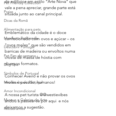
de edifícios em estilo “Arte Nova” que 
Pet Friendly Collection
vale a pena apreciar, grande parte está 
Praias
situada junto ao canal principal. 
Dicas da Romã
Alimentação para pets
Emblemático da cidade é o doce 
Manifesto Petfriendly
confecionado com ovos e açúcar – os 
“ovos moles” que são vendidos em 
Descobrir Portugal
barricas de madeira ou envoltos numa 
Pet Fim-de-semana
crosta de massa de hóstia com 
diversos formatos.
Dog Spa
Símbolos de Portugal
Conhecer Aveiro e não provar os ovos 
Miradouros de Portugal
moles é pecado, humanos! 
Amor Incondicional
A nossa pet turista @@westievibes   
Museus e Galerias de Arte
andou a passear-se por aqui  e nós 
deixamos a sugestão.
Restaurantes