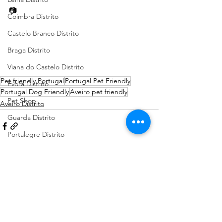
📷  
Coimbra Distrito
Castelo Branco Distrito
Braga Distrito
Viana do Castelo Distrito
Pet friendly Portugal
Portugal Pet Friendly
Évora Distrito
Portugal Dog Friendly
Aveiro pet friendly
Pet Shop
Aveiro Distrito
Guarda Distrito
Portalegre Distrito
Beja Distrito
Açores
Ver tudo
Posts recentes
Sugestões de Cãominhadas
Santarém Distrito
Bragança Distrito