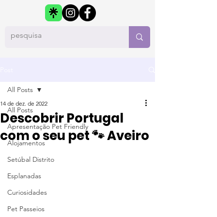
Post
All Posts
14 de dez. de 2022
All Posts
Descobrir Portugal
Apresentação Pet Friendly
com o seu pet 🐾 Aveiro
Alojamentos
Setúbal Distrito
Esplanadas
Curiosidades
Pet Passeios