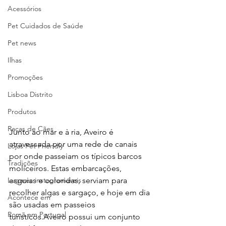
Acessórios
Pet Cuidados de Saúde
Pet news
Ilhas
Promoções
Lisboa Distrito
Produtos
Raças de Cães
Junto ao mar e à ria, Aveiro é 
atravessada por uma rede de canais 
Lojas Pet Friendly
por onde passeiam os típicos barcos 
Tradições
moliceiros. Estas embarcações, 
Lugares instagramáveis
esguias e coloridas, serviam para 
recolher algas e sargaço, e hoje em dia 
Acontece em
são usadas em passeios 
Romã em Portugal
turísticos.Aveiro possui um conjunto 