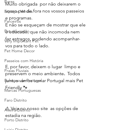
Bares
Muito obrigada  por não deixarem o 
vosso pet de fora nos vossos passeios 
Espaços Verdes
e programas.
Parceiros
E não se esqueçam de mostrar que ele 
Pet educação
é educado, que não incomoda nem 
faz estragos, podendo acompanhar-
Very Important Pet
vos para todo o lado. 
Pet Home Decor
Passeios com História
E, por favor, deixem o lugar  limpo e 
Praias Fluviais
preservem o meio ambiente
. 
 Todos 
Baloiços de Portugal
juntos vamos tornar Portugal mais Pet 
Friendly 🐾
Marcas Portuguesas
Faro Distrito
⚠️ Veja no nosso site  as opções de 
Aveiro Distrito
estadia na região. 
Porto Distrito
Leiria Distrito