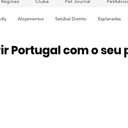
Regiões
Clube
Pet Journal
PetAdvis
dly
Alojamentos
Setúbal Distrito
Esplanadas
Pet Cuidados de Saúde
Pet news
Ilhas
Prom
r Portugal com o seu p
Raças de Cães
Lojas Pet Friendly
Tradições
L
rtugal
Pet Friendly Collection
Praias
Dicas da R
ifesto Petfriendly
Descobrir Portugal
Pet Fim-de-se