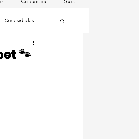
or
Contactos
Guia
Curiosidades
oções
et 🐾
ugares instagramáveis
omã
mana
Dog Spa