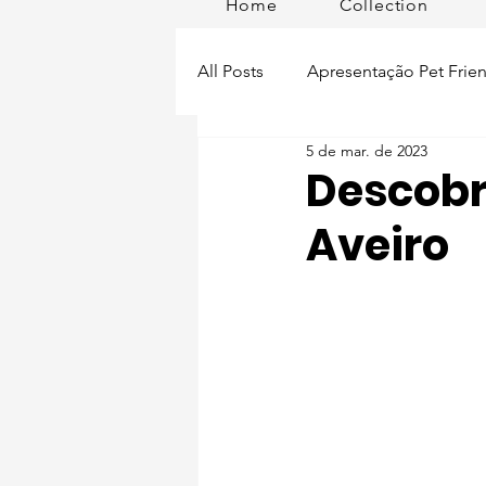
Home
Collection
All Posts
Apresentação Pet Frien
5 de mar. de 2023
Pet Passeios
Acessórios
Descobri
Aveiro
Lisboa Distrito
Produtos
Acontece em
Romã em Po
Alimentação para pets
Man