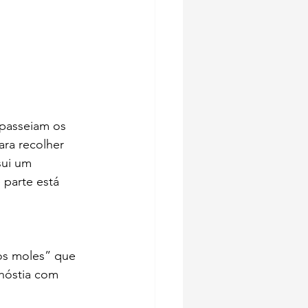
 passeiam os 
ara recolher 
sui um 
 parte está 
os moles” que 
hóstia com 