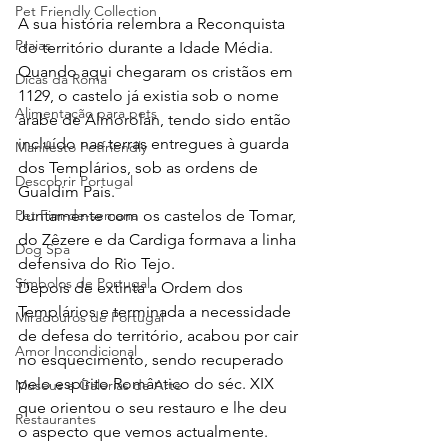
Pet Friendly Collection
A sua história relembra a Reconquista 
Praias
do território durante a Idade Média. 
Quando aqui chegaram os cristãos em 
Dicas da Romã
1129, o castelo já existia sob o nome 
Alimentação para pets
árabe de Almorolan, tendo sido então 
incluído nas terras entregues à guarda 
Manifesto Petfriendly
dos Templários, sob as ordens de 
Descobrir Portugal
Gualdim Pais.
Juntamente com os castelos de Tomar, 
Pet Fim-de-semana
do Zêzere e da Cardiga formava a linha 
Dog Spa
defensiva do Rio Tejo.
Símbolos de Portugal
Depois de extinta a Ordem dos 
Templários e terminada a necessidade 
Miradouros de Portugal
de defesa do território, acabou por cair 
Amor Incondicional
no esquecimento, sendo recuperado 
pelo espírito Romântico do séc. XIX 
Museus e Galerias de Arte
que orientou o seu restauro e lhe deu 
Restaurantes
o aspecto que vemos actualmente.