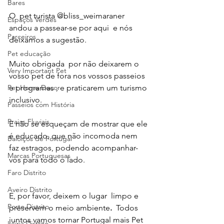
Bares
O  pet turista @bliss_weimaraner 
Espaços Verdes
andou a passear-se por aqui  e nós 
Parceiros
deixamos a sugestão.
Pet educação
Muito obrigada  por não deixarem o 
Very Important Pet
vosso pet de fora nos vossos passeios 
e programas , e praticarem um turismo 
Pet Home Decor
inclusivo.
Passeios com História
Praias Fluviais
E não se esqueçam de mostrar que ele 
é educado, que não incomoda nem 
Baloiços de Portugal
faz estragos, podendo acompanhar-
Marcas Portuguesas
vos para todo o lado. 
Faro Distrito
Aveiro Distrito
E, por favor, deixem o lugar  limpo e 
Porto Distrito
preservem o meio ambiente
. 
 Todos 
juntos vamos tornar Portugal mais Pet 
Leiria Distrito