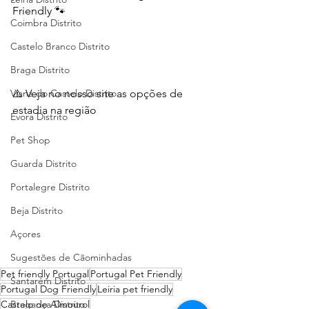
Friendly 🐾
Coimbra Distrito
Castelo Branco Distrito
Braga Distrito
⚠️ Veja no nosso site as opções de 
Viana do Castelo Distrito
estadia na região
Évora Distrito
Pet Shop
Guarda Distrito
Portalegre Distrito
Beja Distrito
Açores
Sugestões de Cãominhadas
Pet friendly Portugal
Portugal Pet Friendly
Santarém Distrito
Portugal Dog Friendly
Leiria pet friendly
Castelo de Almourol
Bragança Distrito