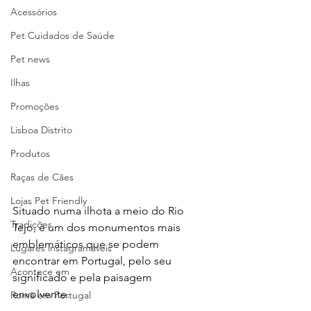
Acessórios
Pet Cuidados de Saúde
Pet news
Ilhas
Promoções
Lisboa Distrito
Produtos
Raças de Cães
Lojas Pet Friendly
Situado numa ilhota a meio do Rio 
Tradições
Tejo, é um dos monumentos mais 
emblemáticos que se podem 
Lugares instagramáveis
encontrar em Portugal, pelo seu 
Acontece em
significado e pela paisagem 
envolvente.
Romã em Portugal