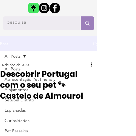
Post
All Posts
14 de abr. de 2023
All Posts
Descobrir Portugal
Apresentação Pet Friendly
com o seu pet 🐾
Alojamentos
Castelo de Almourol
Setúbal Distrito
Esplanadas
Curiosidades
Pet Passeios