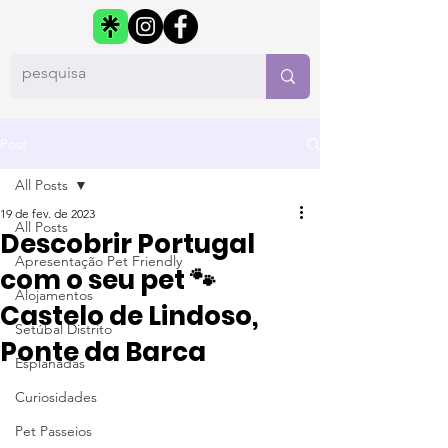
Post
All Posts
19 de fev. de 2023
All Posts
Descobrir Portugal
Apresentação Pet Friendly
com o seu pet 🐾
Alojamentos
Castelo de Lindoso,
Setúbal Distrito
Ponte da Barca
Esplanadas
Curiosidades
Pet Passeios