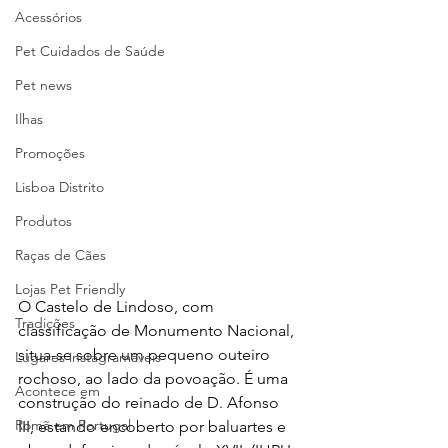
Acessórios
Pet Cuidados de Saúde
Pet news
Ilhas
Promoções
Lisboa Distrito
Produtos
Raças de Cães
Lojas Pet Friendly
O Castelo de Lindoso, com 
Tradições
classificação de Monumento Nacional, 
situa-se sobre um pequeno outeiro 
Lugares instagramáveis
rochoso, ao lado da povoação. É uma 
Acontece em
construção do reinado de D. Afonso 
Romã em Portugal
III, estando encoberto por baluartes e 