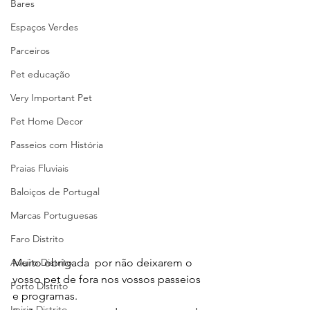
Bares
Espaços Verdes
Parceiros
Pet educação
Very Important Pet
Pet Home Decor
Passeios com História
Praias Fluviais
Baloiços de Portugal
Marcas Portuguesas
Faro Distrito
Muito obrigada  por não deixarem o 
Aveiro Distrito
vosso pet de fora nos vossos passeios 
Porto Distrito
e programas.
Leiria Distrito