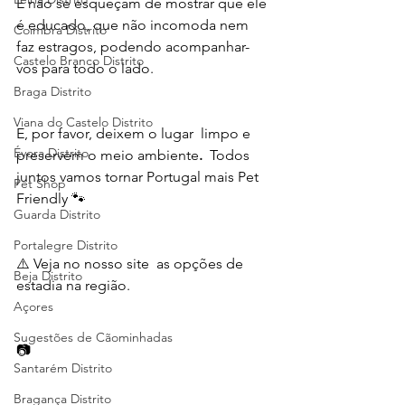
E não se esqueçam de mostrar que ele 
é educado, que não incomoda nem 
Coimbra Distrito
faz estragos, podendo acompanhar-
Castelo Branco Distrito
vos para todo o lado. 
Braga Distrito
Viana do Castelo Distrito
E, por favor, deixem o lugar  limpo e 
Évora Distrito
preservem o meio ambiente
. 
 Todos 
juntos vamos tornar Portugal mais Pet 
Pet Shop
Friendly 🐾
Guarda Distrito
Portalegre Distrito
⚠️ Veja no nosso site  as opções de 
Beja Distrito
estadia na região. 
Açores
Sugestões de Cãominhadas
📷  
Santarém Distrito
Bragança Distrito