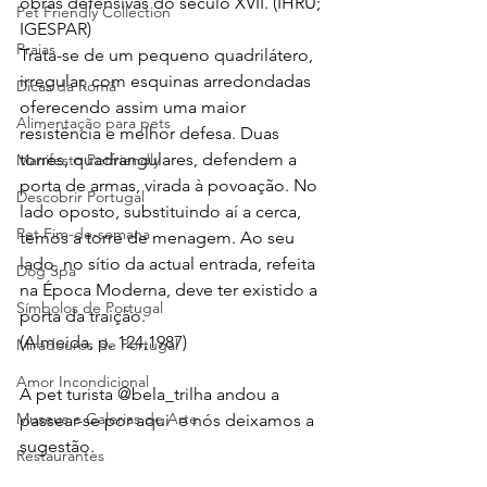
obras defensivas do século XVII. (IHRU; 
Pet Friendly Collection
IGESPAR)
Praias
Trata-se de um pequeno quadrilátero, 
irregular, com esquinas arredondadas 
Dicas da Romã
oferecendo assim uma maior 
Alimentação para pets
resistência e melhor defesa. Duas 
torres, quadrangulares, defendem a 
Manifesto Petfriendly
porta de armas, virada à povoação. No 
Descobrir Portugal
lado oposto, substitu­indo aí a cerca, 
Pet Fim-de-semana
temos a torre de menagem. Ao seu 
lado, no sítio da actual entrada, refeita 
Dog Spa
na Época Moderna, deve ter existido a 
Símbolos de Portugal
porta da traição.
(Almeida, p. 124,1987)
Miradouros de Portugal
Amor Incondicional
A pet turista @bela_trilha andou a 
Museus e Galerias de Arte
passear-se por aqui  e nós deixamos a 
sugestão.
Restaurantes