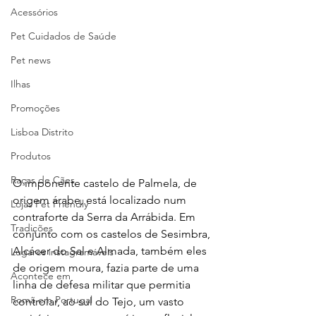
Acessórios
Pet Cuidados de Saúde
Pet news
Ilhas
Promoções
Lisboa Distrito
Produtos
Raças de Cães
O imponente castelo de Palmela, de 
origem árabe, está localizado num 
Lojas Pet Friendly
contraforte da Serra da Arrábida. Em 
Tradições
conjunto com os castelos de Sesimbra, 
Alcácer do Sal e Almada, também eles 
Lugares instagramáveis
de origem moura, fazia parte de uma 
Acontece em
linha de defesa militar que permitia 
Romã em Portugal
controlar, ao sul do Tejo, um vasto 