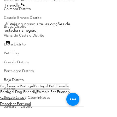
Friendly 🐾
Coimbra Distrito
Castelo Branco Distrito
⚠️ Veja no nosso site  as opções de 
Braga Distrito
estadia na região.
Viana do Castelo Distrito
 📷 
Évora Distrito
Pet Shop
Guarda Distrito
Portalegre Distrito
Beja Distrito
Pet friendly Portugal
Portugal Pet Friendly
Açores
Portugal Dog Friendly
Palmela Pet Friendly
Sugestões de Cãominhadas
Setúbal Distrito
Descobrir Portugal
Santarém Distrito
Bragança Distrito