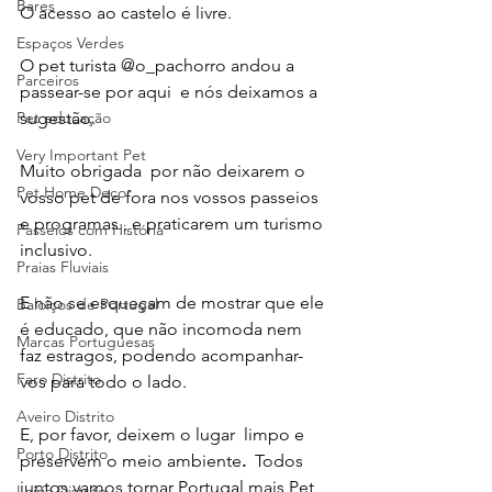
Bares
O acesso ao castelo é livre.
Espaços Verdes
O pet turista @o_pachorro andou a 
Parceiros
passear-se por aqui  e nós deixamos a 
sugestão.
Pet educação
Very Important Pet
Muito obrigada  por não deixarem o 
Pet Home Decor
vosso pet de fora nos vossos passeios 
e programas , e praticarem um turismo 
Passeios com História
inclusivo.
Praias Fluviais
E não se esqueçam de mostrar que ele 
Baloiços de Portugal
é educado, que não incomoda nem 
Marcas Portuguesas
faz estragos, podendo acompanhar-
Faro Distrito
vos para todo o lado. 
Aveiro Distrito
E, por favor, deixem o lugar  limpo e 
Porto Distrito
preservem o meio ambiente
. 
 Todos 
juntos vamos tornar Portugal mais Pet 
Leiria Distrito