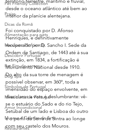
território terrestre, marítimo e fluvial, 
Pet Friendly Collection
desde o oceano atlântico até bem ao 
Praias
interior da planície alentejana.
Dicas da Romã
Foi conquistado por D. Afonso 
Alimentação para pets
Henriques, e definitivamente 
recuperado por D. Sancho I. Sede da 
Manifesto Petfriendly
Ordem de Santiago, de 1443 até à sua 
Descobrir Portugal
extinção, em 1834, a fortificação é 
Pet Fim-de-semana
Monumento Nacional desde 1910. 
Do alto da sua torre de menagem é 
Dog Spa
possível observar, em 360º, toda a 
Símbolos de Portugal
imensidão do espaço envolvente, em 
dias claros a vista é deslumbrante: vê-
Miradouros de Portugal
se o estuário do Sado e do rio Tejo, 
Amor Incondicional
Setúbal de um lado e Lisboa do outro 
Museus e Galerias de Arte
e o perfil da Serra de Sintra ao longe 
com seu castelo dos Mouros.
Restaurantes