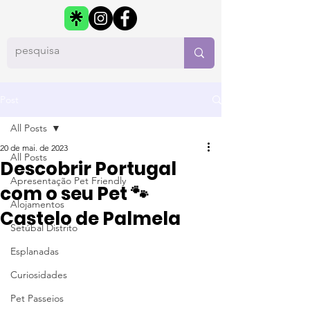
Post
All Posts
20 de mai. de 2023
All Posts
Descobrir Portugal
Apresentação Pet Friendly
com o seu Pet 🐾
Alojamentos
Castelo de Palmela
Setúbal Distrito
Esplanadas
Curiosidades
Pet Passeios