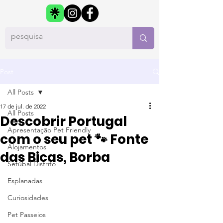
Post
All Posts
17 de jul. de 2022
All Posts
Descobrir Portugal
Apresentação Pet Friendly
com o seu pet 🐾 Fonte
Alojamentos
das Bicas, Borba
Setúbal Distrito
Esplanadas
Curiosidades
Pet Passeios