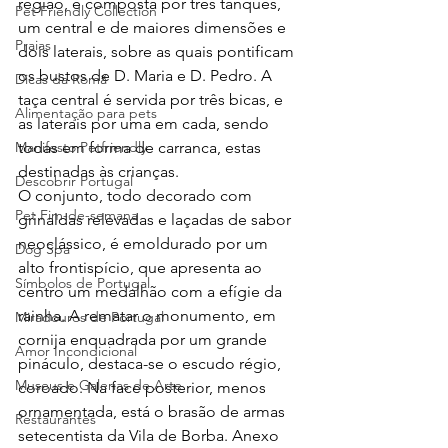
região, é composta por três tanques, 
Pet Friendly Collection
um central e de maiores dimensões e 
Praias
dois laterais, sobre as quais pontificam 
os bustos de D. Maria e D. Pedro. A 
Dicas da Romã
taça central é servida por três bicas, e 
Alimentação para pets
as laterais por uma em cada, sendo 
Manifesto Petfriendly
todas em forma de carranca, estas 
destinadas às crianças. 
Descobrir Portugal
O conjunto, todo decorado com 
Pet Fim-de-semana
grinaldas relevadas e laçadas de sabor 
neoclássico, é emoldurado por um 
Dog Spa
alto frontispício, que apresenta ao 
Símbolos de Portugal
centro um medalhão com a efígie da 
rainha. A rematar o monumento, em 
Miradouros de Portugal
cornija enquadrada por um grande 
Amor Incondicional
pináculo, destaca-se o escudo régio, 
Museus e Galerias de Arte
coroado. Na face posterior, menos 
ornamentada, está o brasão de armas 
Restaurantes
setecentista da Vila de Borba. Anexo 