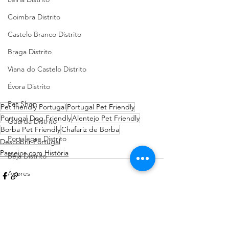
Coimbra Distrito
Castelo Branco Distrito
Braga Distrito
Viana do Castelo Distrito
Évora Distrito
Pet Shop
Pet friendly Portugal
Portugal Pet Friendly
Portugal Dog Friendly
Alentejo Pet Friendly
Guarda Distrito
Borba Pet Friendly
Chafariz de Borba
Portalegre Distrito
Descobrir Portugal
Passeios com História
Beja Distrito
Açores
Sugestões de Cãominhadas
Santarém Distrito
Bragança Distrito