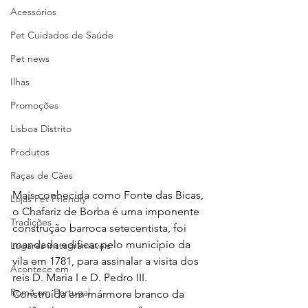
Acessórios
Pet Cuidados de Saúde
Pet news
Ilhas
Promoções
Lisboa Distrito
Produtos
Raças de Cães
Mais conhecida como Fonte das Bicas, 
Lojas Pet Friendly
o Chafariz de Borba é uma imponente 
Tradições
construção barroca setecentista, foi 
mandada edificar pelo município da 
Lugares instagramáveis
vila em 1781, para assinalar a visita dos 
Acontece em
reis D. Maria I e D. Pedro III.
Romã em Portugal
Construída em mármore branco da 