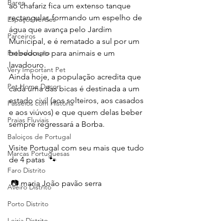
Bares
ao chafariz fica um extenso tanque 
rectangular, formando um espelho de 
Espaços Verdes
água que avança pelo Jardim 
Parceiros
Municipal, e é rematado a sul por um 
Pet educação
bebedouro para animais e um 
lavadouro.
Very Important Pet
Ainda hoje, a população acredita que 
Pet Home Decor
cada uma das bicas é destinada a um 
estado civil (aos solteiros, aos casados 
Passeios com História
e aos viúvos) e que quem delas beber 
Praias Fluviais
sempre regressará a Borba.
Baloiços de Portugal
Visite Portugal com seu mais que tudo 
Marcas Portuguesas
de 4 patas  🐾 
Faro Distrito
 📷 maria João pavão serra
Aveiro Distrito
Porto Distrito
Leiria Distrito