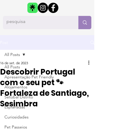
Post
All Posts
16 de set. de 2023
All Posts
Descobrir Portugal
Apresentação Pet Friendly
com o seu pet 🐾
Alojamentos
Fortaleza de Santiago,
Setúbal Distrito
Sesimbra
Esplanadas
Curiosidades
Pet Passeios