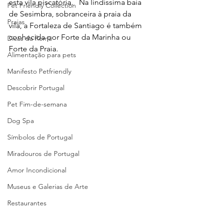
esta vila piscatória.   Na lindíssima baía 
Pet Friendly Collection
de Sesimbra, sobranceira à praia da 
Praias
vila, a Fortaleza de Santiago é também 
conhecida por Forte da Marinha ou 
Dicas da Romã
Forte da Praia.   
Alimentação para pets
Manifesto Petfriendly
Descobrir Portugal
Pet Fim-de-semana
Dog Spa
Símbolos de Portugal
Miradouros de Portugal
Amor Incondicional
Museus e Galerias de Arte
Restaurantes