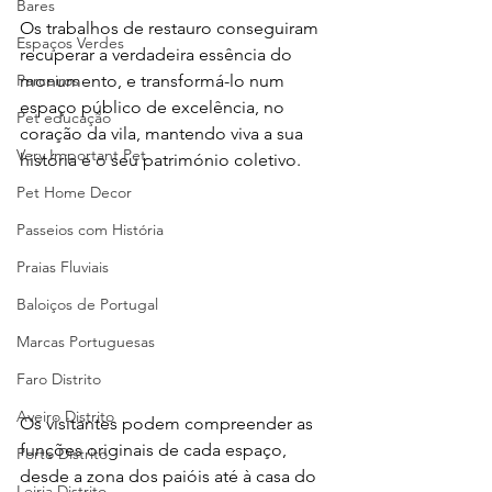
Bares
Os trabalhos de restauro conseguiram 
Espaços Verdes
recuperar a verdadeira essência do 
monumento, e transformá-lo num 
Parceiros
espaço público de excelência, no 
Pet educação
coração da vila, mantendo viva a sua 
Very Important Pet
história e o seu património coletivo.  
Pet Home Decor
Passeios com História
Praias Fluviais
Baloiços de Portugal
Marcas Portuguesas
Faro Distrito
Aveiro Distrito
Os visitantes podem compreender as 
funções originais de cada espaço, 
Porto Distrito
desde a zona dos paióis até à casa do 
Leiria Distrito