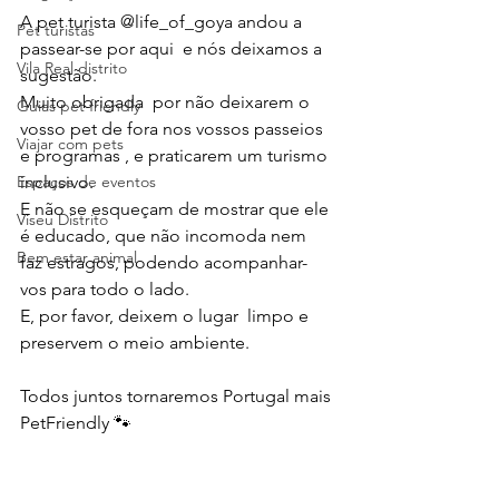
A pet turista @life_of_goya andou a 
Pet turistas
passear-se por aqui  e nós deixamos a 
Vila Real distrito
sugestão.
Muito obrigada  por não deixarem o 
Guias pet friendly
vosso pet de fora nos vossos passeios 
Viajar com pets
e programas , e praticarem um turismo 
inclusivo.
Espaços de eventos
E não se esqueçam de mostrar que ele 
Viseu Distrito
é educado, que não incomoda nem 
Bem estar animal
faz estragos, podendo acompanhar-
vos para todo o lado. 
E, por favor, deixem o lugar  limpo e 
preservem o meio ambiente.  
Todos juntos tornaremos Portugal mais 
PetFriendly 🐾 