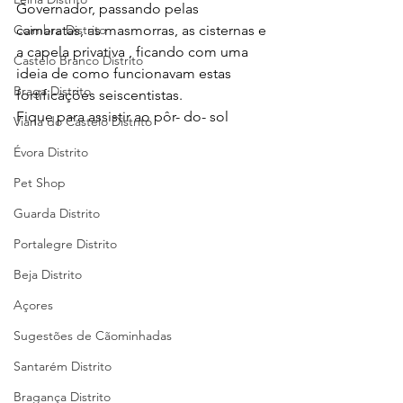
Governador, passando pelas 
camaratas, as masmorras, as cisternas e 
Coimbra Distrito
a capela privativa , ficando com uma 
Castelo Branco Distrito
ideia de como funcionavam estas 
Braga Distrito
fortificações seiscentistas.
Fique para assistir ao pôr- do- sol
Viana do Castelo Distrito
Évora Distrito
Pet Shop
Guarda Distrito
Portalegre Distrito
Beja Distrito
Açores
Sugestões de Cãominhadas
Santarém Distrito
Bragança Distrito