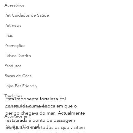
Acessórios
Pet Cuidados de Saúde
Pet news
Ilhas
Promoções
Lisboa Distrito
Produtos
Raças de Cães
Lojas Pet Friendly
Tradições
Esta imponente fortaleza  foi 
construída numa época em que o 
Lugares instagramáveis
perigo chegava do mar.  Actualmente 
Acontece em
restaurada é ponto de passagem 
Romã em Portugal
obrigatório para todos os que visitam 