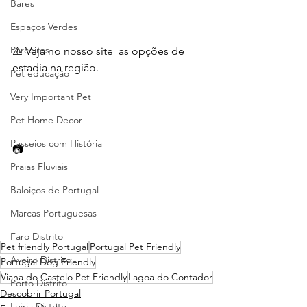
Bares
Espaços Verdes
Parceiros
⚠️ Veja no nosso site  as opções de 
estadia na região. 
Pet educação
Very Important Pet
Pet Home Decor
Passeios com História
📷  
Praias Fluviais
Baloiços de Portugal
Marcas Portuguesas
Faro Distrito
Pet friendly Portugal
Portugal Pet Friendly
Aveiro Distrito
Portugal Dog Friendly
Viana do Castelo Pet Friendly
Lagoa do Contador
Porto Distrito
Descobrir Portugal
Leiria Distrito