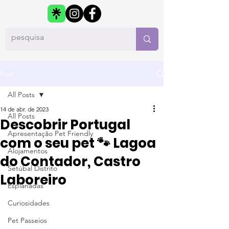
Post
All Posts
14 de abr. de 2023
All Posts
Descobrir Portugal
Apresentação Pet Friendly
com o seu pet 🐾 Lagoa
Alojamentos
do Contador, Castro
Setúbal Distrito
Laboreiro
Esplanadas
Curiosidades
Pet Passeios