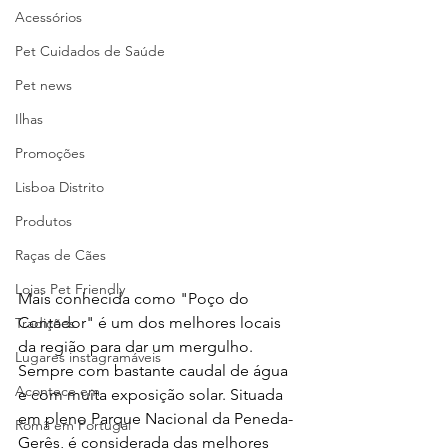
Acessórios
Pet Cuidados de Saúde
Pet news
Ilhas
Promoções
Lisboa Distrito
Produtos
Raças de Cães
Lojas Pet Friendly
Mais conhecida como "Poço do 
Contador" é um dos melhores locais 
Tradições
da região para dar um mergulho. 
Lugares instagramáveis
Sempre com bastante caudal de água 
Acontece em
e com muita exposição solar. Situada 
em pleno Parque Nacional da Peneda-
Romã em Portugal
Gerês, é considerada das melhores 