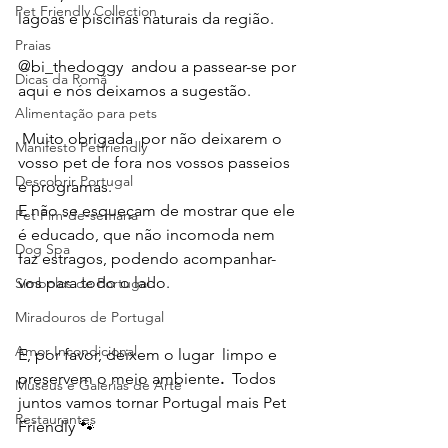
Pet Friendly Collection
lagoas e piscinas naturais da região. 
Praias
@bi_thedoggy  andou a passear-se por 
Dicas da Romã
aqui e nós deixamos a sugestão.
Alimentação para pets
 Muito obrigada  por não deixarem o 
Manifesto Petfriendly
vosso pet de fora nos vossos passeios 
Descobrir Portugal
e programas.
E não se esqueçam de mostrar que ele 
Pet Fim-de-semana
é educado, que não incomoda nem 
Dog Spa
faz estragos, podendo acompanhar-
vos para todo o lado. 
Símbolos de Portugal
Miradouros de Portugal
Amor Incondicional
E, por favor, deixem o lugar  limpo e 
preservem o meio ambiente
. 
 Todos 
Museus e Galerias de Arte
juntos vamos tornar Portugal mais Pet 
Restaurantes
Friendly 🐾