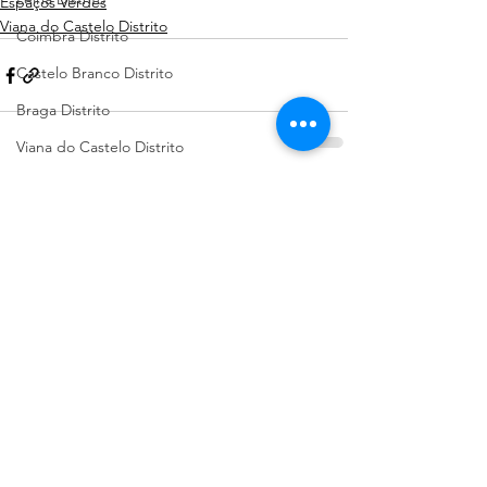
Espaços Verdes
Viana do Castelo Distrito
Coimbra Distrito
Castelo Branco Distrito
Braga Distrito
Viana do Castelo Distrito
Évora Distrito
Ver tudo
Posts recentes
Pet Shop
Guarda Distrito
Portalegre Distrito
Beja Distrito
Açores
Sugestões de Cãominhadas
Santarém Distrito
Bragança Distrito