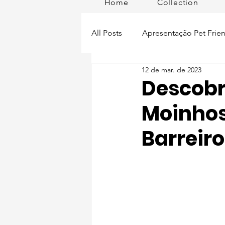
Home
Collection
All Posts
Apresentação Pet Frien
12 de mar. de 2023
Pet Passeios
Acessórios
Descobri
Moinhos
Lisboa Distrito
Produtos
Barreiro
Acontece em
Romã em Po
Alimentação para pets
Man