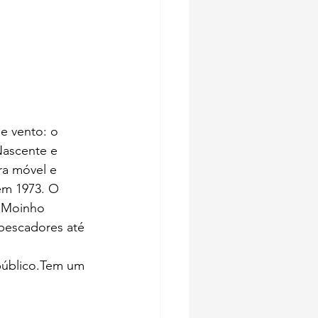
de vento: o 
Nascente e 
ra móvel e 
em 1973. O 
O Moinho 
pescadores até 
público.Tem um 