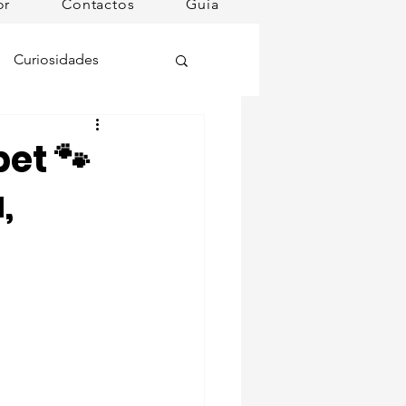
or
Contactos
Guia
Curiosidades
oções
et 🐾
,
ugares instagramáveis
omã
mana
Dog Spa