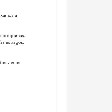
ixamos a 
 e programas.
z estragos, 
ntos vamos 