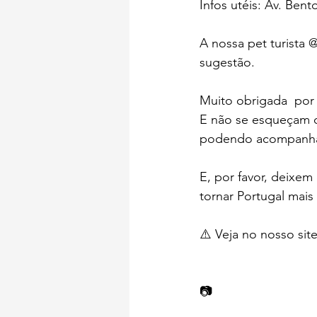
Infos utéis: Av. Bent
A nossa pet turista
sugestão.
Muito obrigada  por
E não se esqueçam d
podendo acompanhar
E, por favor, deixem
tornar Portugal mais 
⚠️ Veja no nosso sit
📷  