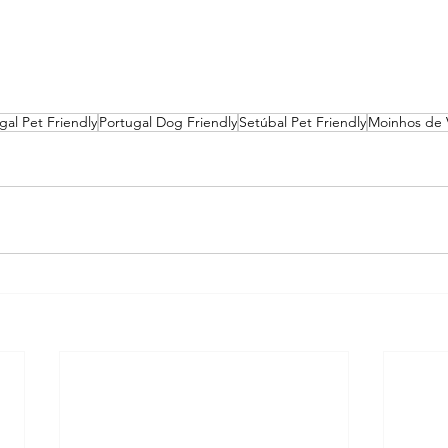
gal Pet Friendly
Portugal Dog Friendly
Setúbal Pet Friendly
Moinhos de 