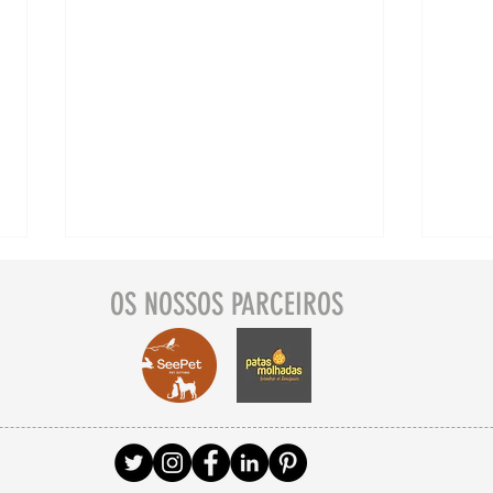
OS NOSSOS PARCEIROS
Descubra Setúbal com o
Des
seu pet 🐾 Casa das
seu