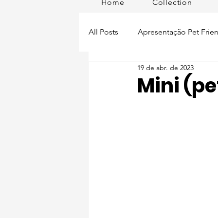
Home
Collection
All Posts
Apresentação Pet Frien
19 de abr. de 2023
Pet Passeios
Acessórios
Mini (pe
Lisboa Distrito
Produtos
Acontece em
Romã em Po
Alimentação para pets
Man