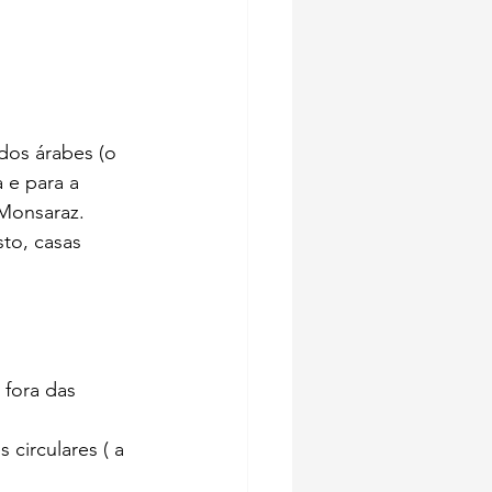
dos árabes (o 
 e para a 
 Monsaraz.
to, casas 
 fora das 
circulares ( a 