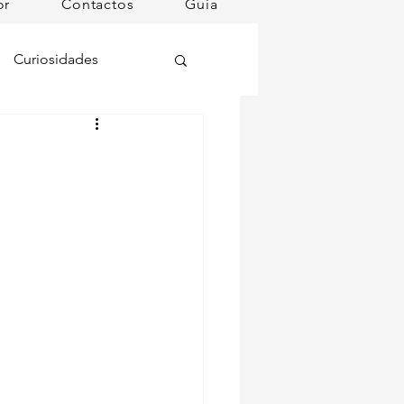
or
Contactos
Guia
Curiosidades
oções
ugares instagramáveis
omã
mana
Dog Spa