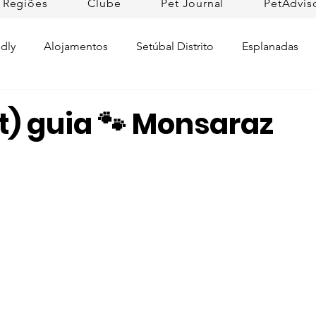
Regiões
Clube
Pet Journal
PetAdvis
dly
Alojamentos
Setúbal Distrito
Esplanadas
Pet Cuidados de Saúde
Pet news
Ilhas
Prom
t) guia 🐾 Monsaraz
Raças de Cães
Lojas Pet Friendly
Tradições
L
rtugal
Pet Friendly Collection
Praias
Dicas da R
ifesto Petfriendly
Descobrir Portugal
Pet Fim-de-se