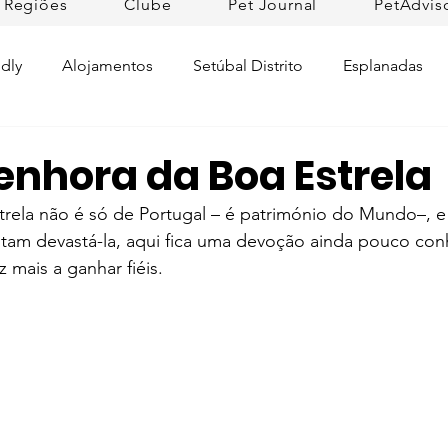
Regiões
Clube
Pet Journal
PetAdvis
dly
Alojamentos
Setúbal Distrito
Esplanadas
Pet Cuidados de Saúde
Pet news
Ilhas
Prom
enhora da Boa Estrela
trela não é só de Portugal – é património do Mundo–, e 
Raças de Cães
Lojas Pet Friendly
Tradições
L
tam devastá-la, aqui fica uma devoção ainda pouco con
mais a ganhar fiéis. 
rtugal
Pet Friendly Collection
Praias
Dicas da R
ifesto Petfriendly
Descobrir Portugal
Pet Fim-de-se