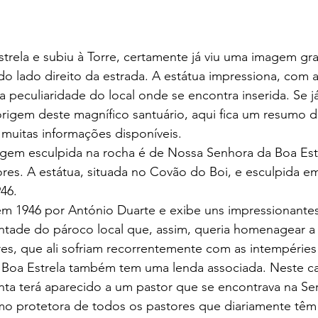
Estrela e subiu à Torre, certamente já viu uma imagem gr
do lado direito da estrada. A estátua impressiona, com a
a peculiaridade do local onde se encontra inserida. Se j
rigem deste magnífico santuário, aqui fica um resumo da
muitas informações disponíveis. 
agem esculpida na rocha é de Nossa Senhora da Boa Estr
res. A estátua, situada no Covão do Boi, e esculpida em
46. 
a em 1946 por António Duarte e exibe uns impressionante
ntade do pároco local que, assim, queria homenagear a 
es, que ali sofriam recorrentemente com as intempéries 
Boa Estrela também tem uma lenda associada. Neste ca
a terá aparecido a um pastor que se encontrava na Serr
omo protetora de todos os pastores que diariamente têm