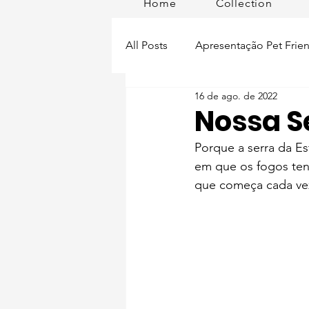
Home
Collection
All Posts
Apresentação Pet Frien
16 de ago. de 2022
Pet Passeios
Acessórios
Nossa S
Porque a serra da Es
Lisboa Distrito
Produtos
em que os fogos ten
que começa cada vez 
Acontece em
Romã em Po
Alimentação para pets
Man