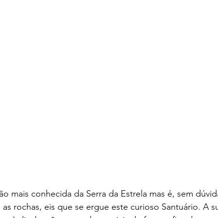
douros de Portugal
Amor Incondicional
ão mais conhecida da Serra da Estrela mas é, sem dúvid
e as rochas, eis que se ergue este curioso Santuário. A s