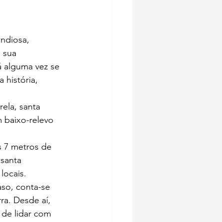
andiosa, 
 sua 
á alguma vez se 
 história, 
ela, santa 
 baixo-relevo 
s 7 metros de 
santa 
locais.
so, conta-se 
a. Desde aí, 
 de lidar com 