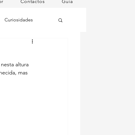
or
Contactos
Guia
Curiosidades
oções
nesta altura 
ugares instagramáveis
hecida, mas 
omã
mana
Dog Spa