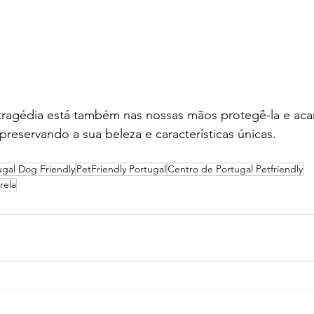
agédia está também nas nossas mãos protegê-la e acari
reservando a sua beleza e características únicas.
ugal Dog Friendly
PetFriendly Portugal
Centro de Portugal Petfriendly
rela