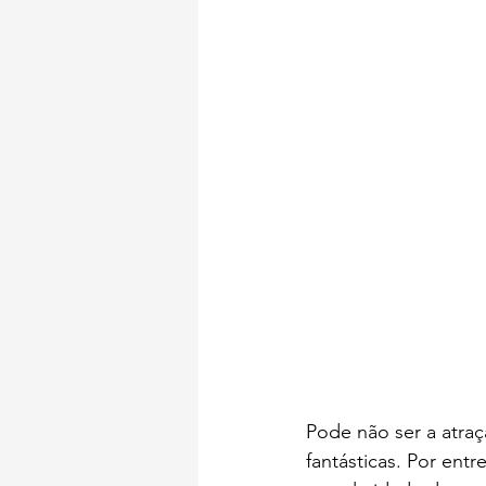
Símbolos de Portugal
Mira
Pode não ser a atraç
fantásticas. Por entr