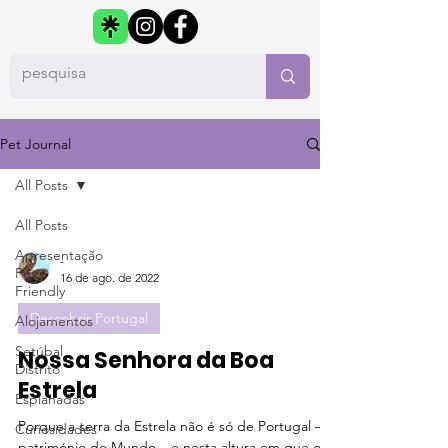
Pet Journal
All Posts
All Posts
Apresentação
-
Pet
16 de ago. de 2022
Friendly
Descobrir Portugal
Alojamentos
Setúbal
Nossa Senhora da Boa
Distrito
Estrela
Esplanadas
Porque a serra da Estrela não é só de Portugal – é
Curiosidades
património do Mundo–, e nesta altura em que os