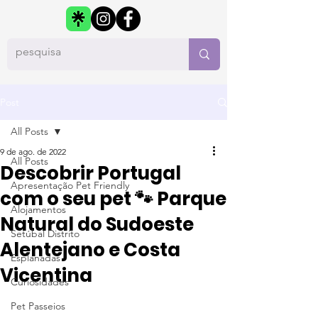
Post
All Posts
9 de ago. de 2022
All Posts
Descobrir Portugal
Apresentação Pet Friendly
com o seu pet 🐾 Parque
Alojamentos
Natural do Sudoeste
Setúbal Distrito
Alentejano e Costa
Esplanadas
Vicentina
Curiosidades
Pet Passeios