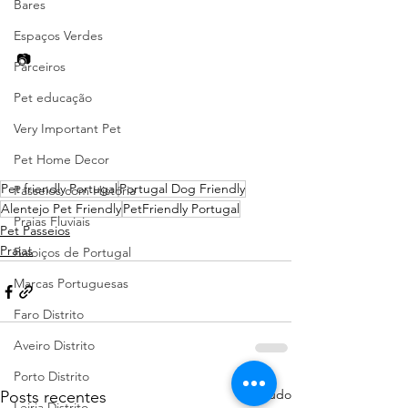
Bares
Espaços Verdes
📷  
Parceiros
Pet educação
Very Important Pet
Pet Home Decor
Pet friendly Portugal
Portugal Dog Friendly
Passeios com História
Alentejo Pet Friendly
PetFriendly Portugal
Praias Fluviais
Pet Passeios
Praias
Baloiços de Portugal
Marcas Portuguesas
Faro Distrito
Aveiro Distrito
Porto Distrito
Ver tudo
Posts recentes
Leiria Distrito