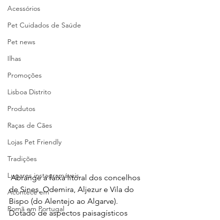
Acessórios
Pet Cuidados de Saúde
Pet news
Ilhas
Promoções
Lisboa Distrito
Produtos
Raças de Cães
Lojas Pet Friendly
Tradições
Lugares instagramáveis
 Abrange a faixa litoral dos concelhos 
de Sines, Odemira, Aljezur e Vila do 
Acontece em
Bispo (do Alentejo ao Algarve). 
Romã em Portugal
Dotado de aspectos paisagísticos 