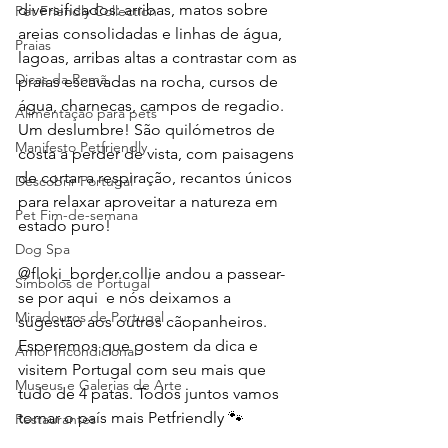
diversificados: arribas, matos sobre 
Pet Friendly Collection
areias consolidadas e linhas de água, 
Praias
lagoas, arribas altas a contrastar com as 
Dicas da Romã
praias escavadas na rocha, cursos de 
água, charnecas, campos de regadio. 
Alimentação para pets
Um deslumbre! São quilómetros de 
Manifesto Petfriendly
costa a perder de vista, com paisagens 
de cortar a respiração, recantos únicos 
Descobrir Portugal
para relaxar aproveitar a natureza em 
Pet Fim-de-semana
estado puro!
Dog Spa
@floki_border.collie andou a passear-
Símbolos de Portugal
se por aqui  e nós deixamos a 
Miradouros de Portugal
sugestão aos outros cãopanheiros. 
Esperemos que gostem da dica e 
Amor Incondicional
visitem Portugal com seu mais que 
Museus e Galerias de Arte
tudo de 4 patas. Todos juntos vamos 
tornar o país mais Petfriendly 🐾 
Restaurantes