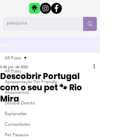
Post
All Posts
5 de jun. de 2022
All Posts
Descobrir Portugal
Apresentação Pet Friendly
com o seu pet 🐾 Rio
Alojamentos
Mira
Setúbal Distrito
Esplanadas
Curiosidades
Pet Passeios