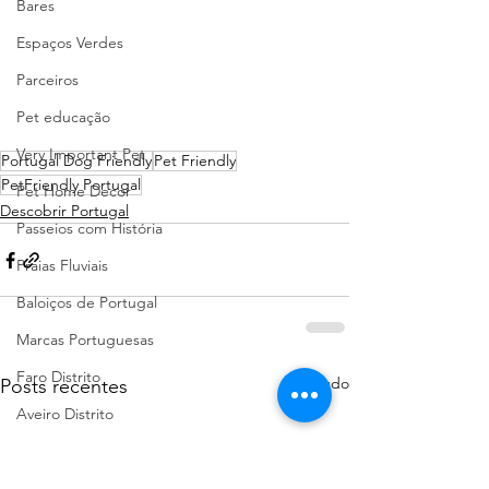
Bares
Espaços Verdes
Parceiros
Pet educação
Very Important Pet
Portugal Dog Friendly
Pet Friendly
PetFriendly Portugal
Pet Home Decor
Descobrir Portugal
Passeios com História
Praias Fluviais
Baloiços de Portugal
Marcas Portuguesas
Faro Distrito
Ver tudo
Posts recentes
Aveiro Distrito
Porto Distrito
Leiria Distrito