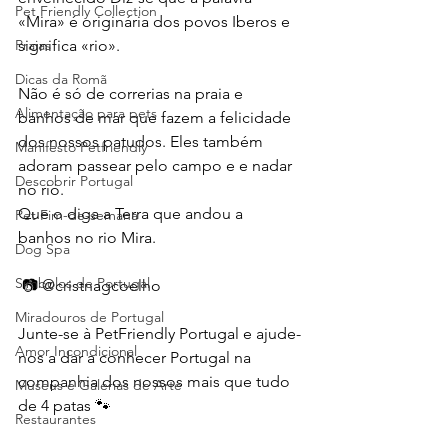
Pet Friendly Collection
«Mira» é originária dos povos Iberos e 
Praias
significa «rio». 
Dicas da Romã
Não é só de correrias na praia e 
Alimentação para pets
banhos de mar que fazem a felicidade 
dos nossos patudos. Eles também 
Manifesto Petfriendly
adoram passear pelo campo e e nadar 
Descobrir Portugal
no rio.
Que o diga a Terra que andou a 
Pet Fim-de-semana
banhos no rio Mira.
Dog Spa
Símbolos de Portugal
 📷 @cristnagcoelho 
Miradouros de Portugal
Junte-se à PetFriendly Portugal e ajude-
Amor Incondicional
nos a dar a conhecer Portugal na 
companhia dos nossos mais que tudo 
Museus e Galerias de Arte
de 4 patas 🐾
Restaurantes