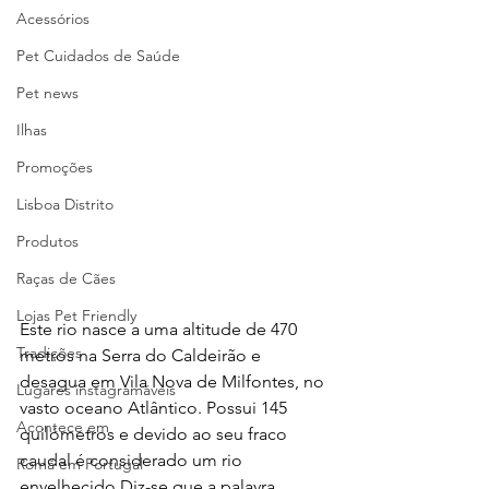
Acessórios
Pet Cuidados de Saúde
Pet news
Ilhas
Promoções
Lisboa Distrito
Produtos
Raças de Cães
Lojas Pet Friendly
Este rio nasce a uma altitude de 470 
Tradições
metros na Serra do Caldeirão e 
desagua em Vila Nova de Milfontes, no 
Lugares instagramáveis
vasto oceano Atlântico. Possui 145 
Acontece em
quilómetros e devido ao seu fraco 
caudal é considerado um rio 
Romã em Portugal
envelhecido Diz-se que a palavra 