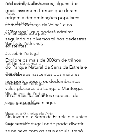
rochedos e penhascos, alguns dos 
Pet Friendly Collection
quais assumem formas que deram 
Praias
origem a denominações populares 
Dicas da Romã
como a "Cabeça da Velha" e os 
"Cântaros", que poderá admirar 
Alimentação para pets
seguindo os diversos trilhos pedestres 
Manifesto Petfriendly
existentes.
Descobrir Portugal
Explore os mais de 300km de trilhos 
Pet Fim-de-semana
do Parque Natural da Serra da Estrela e 
Dog Spa
descubra as nascentes dos maiores 
rios portugueses, os deslumbrantes 
Símbolos de Portugal
vales glaciares de Loriga e Manteigas, 
Miradouros de Portugal
ou as mais fascinantes espécies de 
aves que nidificam aqui.
Amor Incondicional
Museus e Galerias de Arte
No inverno, a Serra da Estrela é o único 
lugar em Portugal onde pode divertir-
Restaurantes
se na neve com os seus esquis, trenó 