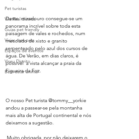
Pet turistas
Deste  miradouro consegue-se um 
Vila Real distrito
panorama incrível sobre toda esta 
Guias pet friendly
paisagem de vales e rochedos, num 
Viajar com pets
mesclado de xisto e granito 
serpenteado pelo azul dos cursos de 
Espaços de eventos
água. De Verão, em dias claros, é 
Viseu Distrito
possível  a vista alcançar a praia da 
Figueira da Foz.  
Bem estar animal
O nosso Pet turista @tommy__yorkie  
andou a passear-se pela montanha 
mais alta de Portugal continental e nós 
deixamos a sugestão.
 Muito obrigada  por não deixarem o 