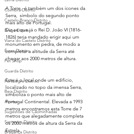
A Torre,  é também um dos ícones da 
Coimbra Distrito
Serra,  símbolo do segundo ponto 
Castelo Branco Distrito
mais alto de Portugal. 
Diz-se que já o Rei D. João VI (1816-
Braga Distrito
1826) teria mandado erigir aqui um 
Viana do Castelo Distrito
monumento em pedra, de modo a 
Évora Distrito
completar a altitude da Serra até 
chegar aos 2000 metros de altura.
Pet Shop
Guarda Distrito
Este é o local onde um edifício, 
Portalegre Distrito
localizado no topo da imensa Serra, 
Beja Distrito
simboliza o ponto mais alto de 
Portugal Continental. Elevada a 1993 
Açores
metros encontramos esta Torre de 7 
Sugestões de Cãominhadas
metros que alegadamente completa 
Santarém Distrito
os 2000 metros de altura da Serra da 
Estrela.
Bragança Distrito