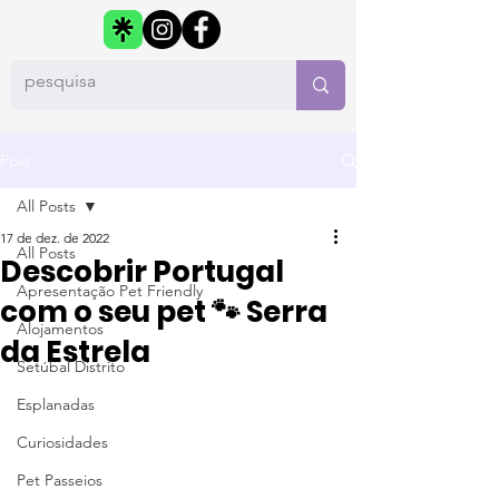
Post
All Posts
17 de dez. de 2022
All Posts
Descobrir Portugal
Apresentação Pet Friendly
com o seu pet 🐾 Serra
Alojamentos
da Estrela
Setúbal Distrito
Esplanadas
Curiosidades
Pet Passeios