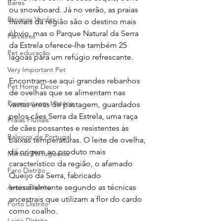
Bares
ou snowboard. Já no verão, as praias 
Espaços Verdes
fluviais da região são o destino mais 
óbvio, mas o Parque Natural da Serra 
Parceiros
da Estrela oferece-lhe também 25 
Pet educação
lagoas para um refúgio refrescante.
Very Important Pet
Encontram-se aqui grandes rebanhos 
Pet Home Decor
de ovelhas que se alimentam nas 
Passeios com História
vastas áreas de pastagem, guardados 
pelos cães Serra da Estrela, uma raça 
Praias Fluviais
de cães possantes e resistentes às 
Baloiços de Portugal
baixas temperaturas. O leite de ovelha, 
dá origem ao produto mais 
Marcas Portuguesas
característico da região, o afamado 
Faro Distrito
Queijo da Serra, fabricado 
artesanalmente segundo as técnicas 
Aveiro Distrito
ancestrais que utilizam a flor do cardo 
Porto Distrito
como coalho.
Leiria Distrito