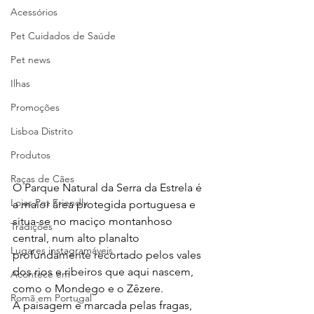
Acessórios
Pet Cuidados de Saúde
Pet news
Ilhas
Promoções
Lisboa Distrito
Produtos
Raças de Cães
O Parque Natural da Serra da Estrela é 
Lojas Pet Friendly
a maior área protegida portuguesa e 
situa-se no maciço montanhoso 
Tradições
central, num alto planalto 
Lugares instagramáveis
profundamente recortado pelos vales 
dos rios e ribeiros que aqui nascem, 
Acontece em
como o Mondego e o Zêzere.
Romã em Portugal
A paisagem é marcada pelas fragas, 