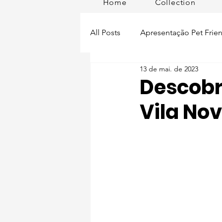
Home
Collection
All Posts
Apresentação Pet Frien
13 de mai. de 2023
Pet Passeios
Acessórios
Descobri
Vila No
Lisboa Distrito
Produtos
Acontece em
Romã em Po
Alimentação para pets
Man