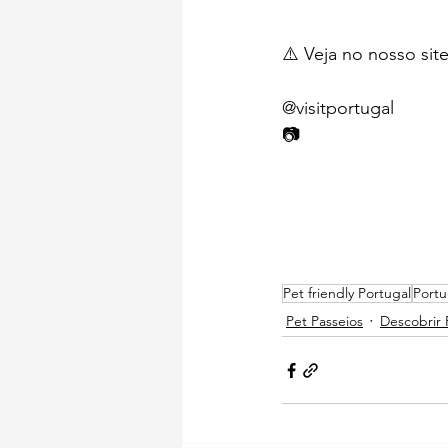
⚠️ Veja no nosso sit
@visitportugal
📷  
Pet friendly Portugal
Portu
Pet Passeios
Descobrir 