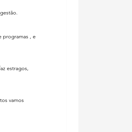
ugestão.
e programas , e 
z estragos, 
ntos vamos 