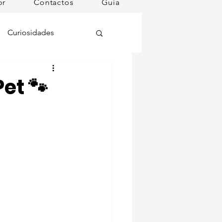
or
Contactos
Guia
Curiosidades
oções
et 🐾
ugares instagramáveis
omã
mana
Dog Spa