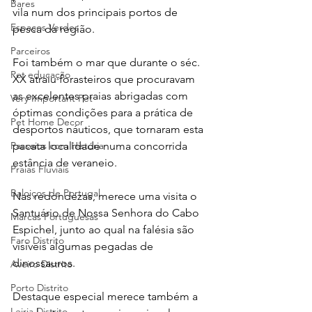
Bares
vila num dos principais portos de 
Espaços Verdes
pesca da região.
Parceiros
Foi também o mar que durante o séc. 
Pet educação
XX atraiu forasteiros que procuravam 
as excelentes praias abrigadas com 
Very Important Pet
óptimas condições para a prática de 
Pet Home Decor
desportos náuticos, que tornaram esta 
Passeios com História
pacata localidade numa concorrida 
estância de veraneio.
Praias Fluviais
Baloiços de Portugal
Nas redondezas, merece uma visita o 
Santuário de Nossa Senhora do Cabo 
Marcas Portuguesas
Espichel, junto ao qual na falésia são 
Faro Distrito
visíveis algumas pegadas de 
dinossauros.
Aveiro Distrito
Porto Distrito
Destaque especial merece também a 
Leiria Distrito