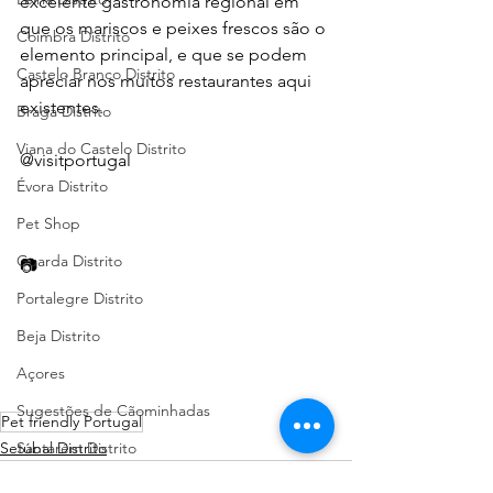
excelente gastronomia regional em 
que os mariscos e peixes frescos são o 
Coimbra Distrito
elemento principal, e que se podem 
Castelo Branco Distrito
apreciar nos muitos restaurantes aqui 
existentes.
Braga Distrito
Viana do Castelo Distrito
@visitportugal
Évora Distrito
Pet Shop
Guarda Distrito
📷  
Portalegre Distrito
Beja Distrito
Açores
Sugestões de Cãominhadas
Pet friendly Portugal
Setúbal Distrito
Santarém Distrito
Bragança Distrito