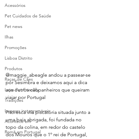
Acessórios
Pet Cuidados de Saúde
Pet news
Ilhas
Promoções
Lisboa Distrito
Produtos
@maggie_abeagle andou a passear-se 
Raças de Cães
por Sesimbra e deixamos aqui a dica 
Lojas Pet Friendly
aos outros cãopanheiros que queiram 
viajar por Portugal 
Tradições
Lugares instagramáveis
Pitoresca vila piscatória situada junto a 
uma baía abrigada, foi fundada no 
Acontece em
topo da colina, em redor do castelo 
Romã em Portugal
dos Mouros que o 1º rei de Portugal, 