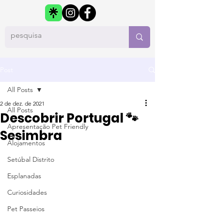
Post
All Posts
2 de dez. de 2021
All Posts
Descobrir Portugal 🐾
Apresentação Pet Friendly
Sesimbra
Alojamentos
Setúbal Distrito
Esplanadas
Curiosidades
Pet Passeios