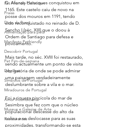
D. Afonso Henriques conquistou em 
Pet Friendly Collection
1165. Este castelo caíu de novo na 
Praias
posse dos mouros em 1191, tendo 
Dicas da Romã
sido reconquistado no reinado de D. 
Sancho I (séc. XIII) que o doou à 
Alimentação para pets
Ordem de Santiago para defesa e 
Manifesto Petfriendly
povoamento. 
Descobrir Portugal
Mais tarde, no séc. XVIII foi restaurado, 
Pet Fim-de-semana
sendo actualmente um ponto de visita 
Dog Spa
obrigatória de onde se pode admirar 
uma paisagem verdadeiramente 
Símbolos de Portugal
deslumbrante sobre a vila e o mar.
Miradouros de Portugal
Foi a riqueza piscícola do mar de 
Amor Incondicional
Sesimbra que fez com que o núcleo 
Museus e Galerias de Arte
populacional descesse do alto da 
colina e se deslocasse para as suas 
Restaurantes
proximidades, transformando-se esta 