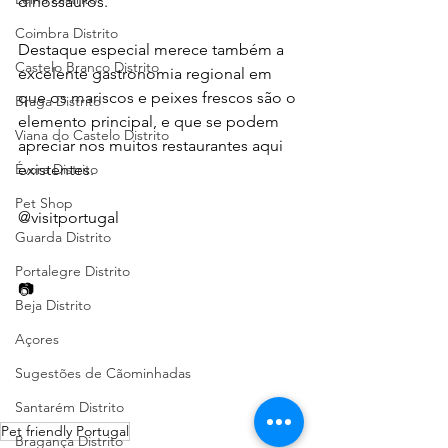
dinossauros.
Coimbra Distrito
Destaque especial merece também a 
Castelo Branco Distrito
excelente gastronomia regional em 
que os mariscos e peixes frescos são o 
Braga Distrito
elemento principal, e que se podem 
Viana do Castelo Distrito
apreciar nos muitos restaurantes aqui 
Évora Distrito
existentes.
Pet Shop
@visitportugal
Guarda Distrito
Portalegre Distrito
📷  
Beja Distrito
Açores
Sugestões de Cãominhadas
Santarém Distrito
Pet friendly Portugal
Bragança Distrito