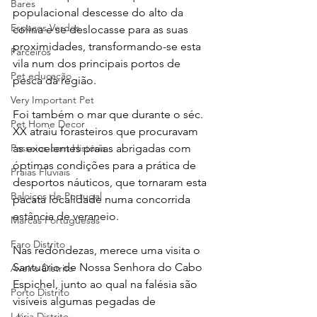
Bares
populacional descesse do alto da 
Espaços Verdes
colina e se deslocasse para as suas 
proximidades, transformando-se esta 
Parceiros
vila num dos principais portos de 
Pet educação
pesca da região.
Very Important Pet
Foi também o mar que durante o séc. 
Pet Home Decor
XX atraiu forasteiros que procuravam 
Passeios com História
as excelentes praias abrigadas com 
óptimas condições para a prática de 
Praias Fluviais
desportos náuticos, que tornaram esta 
Baloiços de Portugal
pacata localidade numa concorrida 
estância de veraneio.
Marcas Portuguesas
Faro Distrito
Nas redondezas, merece uma visita o 
Santuário de Nossa Senhora do Cabo 
Aveiro Distrito
Espichel, junto ao qual na falésia são 
Porto Distrito
visíveis algumas pegadas de 
Leiria Distrito