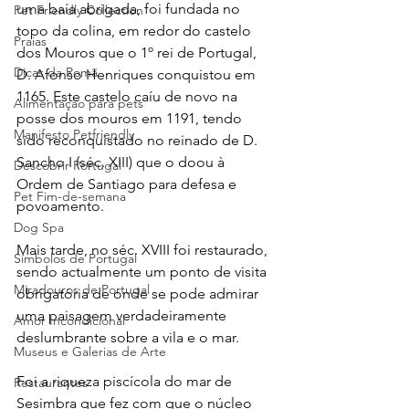
uma baía abrigada, foi fundada no 
Pet Friendly Collection
topo da colina, em redor do castelo 
Praias
dos Mouros que o 1º rei de Portugal, 
Dicas da Romã
D. Afonso Henriques conquistou em 
1165. Este castelo caíu de novo na 
Alimentação para pets
posse dos mouros em 1191, tendo 
Manifesto Petfriendly
sido reconquistado no reinado de D. 
Sancho I (séc. XIII) que o doou à 
Descobrir Portugal
Ordem de Santiago para defesa e 
Pet Fim-de-semana
povoamento. 
Dog Spa
Mais tarde, no séc. XVIII foi restaurado, 
Símbolos de Portugal
sendo actualmente um ponto de visita 
Miradouros de Portugal
obrigatória de onde se pode admirar 
uma paisagem verdadeiramente 
Amor Incondicional
deslumbrante sobre a vila e o mar.
Museus e Galerias de Arte
Foi a riqueza piscícola do mar de 
Restaurantes
Sesimbra que fez com que o núcleo 