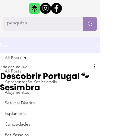
Post
All Posts
7 de dez. de 2021
All Posts
Descobrir Portugal 🐾
Apresentação Pet Friendly
Sesimbra
Alojamentos
Setúbal Distrito
Esplanadas
Curiosidades
Pet Passeios