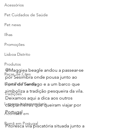
Acessórios
Pet Cuidados de Saúde
Pet news
Ilhas
Promoções
Lisboa Distrito
Produtos
@Maggiea beagle andou a passear-se 
Raças de Cães
por Sesimbra onde pousa junto ao 
Lojas Pet Friendly
Forte de Santiago e a um barco que 
simboliza a tradição pesqueira da vila.  
Tradições
Deixamos aqui a dica aos outros 
Lugares instagramáveis
cãopanheiros que queiram viajar por 
Portugal 
Acontece em
Romã em Portugal
Pitoresca vila piscatória situada junto a 