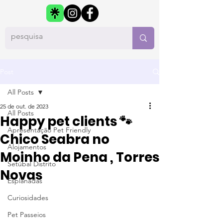
Post
All Posts
25 de out. de 2023
All Posts
Happy pet clients 🐾
Apresentação Pet Friendly
Chico Seabra no
Alojamentos
Moinho da Pena , Torres
Setúbal Distrito
Novas
Esplanadas
Curiosidades
Pet Passeios