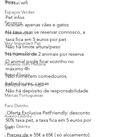
Bares
Possui wifi
Espaços Verdes
Pet infos 
Parceiros
Aceitam apenas cães e gatos
Há taxa  mas se reservar connosco, a 
Pet educação
taxa fica em 5 euros por pet
Very Important Pet
Não há limite altura/peso 
Pet Home Decor
Há número de 2 animais por reserva
O animal pode ficar sozinho no 
Passeios com História
máximo 4h
Praias Fluviais
Não fornecem comedouros, 
bebedouros, camas 
Baloiços de Portugal
Não há depósito de responsabilidade 
Marcas Portuguesas
Faro Distrito
 Oferta Exclusiva PetFriendly: desconto 
Aveiro Distrito
50% taxa pet, a taxa fica em 5 euros por 
Porto Distrito
pet
 Preços de e 55€ a 65€ ( só alojamento). 
Leiria Distrito