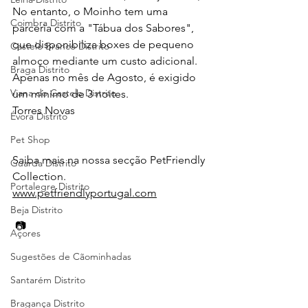
No entanto, o Moinho tem uma 
Coimbra Distrito
parceria com a "Tábua dos Sabores", 
que disponibiliza boxes de pequeno 
Castelo Branco Distrito
almoço mediante um custo adicional.
Braga Distrito
Apenas no mês de Agosto, é exigido 
Viana do Castelo Distrito
um mínimo de 3 noites.
Torres Novas
Évora Distrito
Pet Shop
Saiba mais na nossa secção PetFriendly 
Guarda Distrito
Collection.
Portalegre Distrito
www.petfriendlyportugal.com
Beja Distrito
 📷 
Açores
Sugestões de Cãominhadas
Santarém Distrito
Bragança Distrito