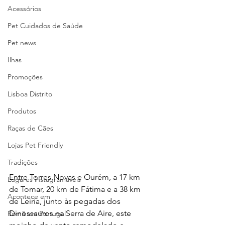
Acessórios
Pet Cuidados de Saúde
Pet news
Ilhas
Promoções
Lisboa Distrito
Produtos
Raças de Cães
Lojas Pet Friendly
Tradições
Entre Torres Novas e Ourém, a 17 km 
Lugares instagramáveis
de Tomar, 20 km de Fátima e a 38 km 
Acontece em
de Leiria, junto às pegadas dos 
Dinossauros na Serra de Aire, este 
Romã em Portugal