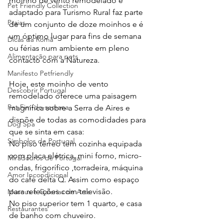
moinho de vento remodelado e 
Pet Friendly Collection
adaptado para Turismo Rural faz parte 
Praias
de um conjunto de doze moinhos e é 
um óptimo lugar para fins de semana 
Dicas da Romã
ou férias num ambiente em pleno 
Alimentação para pets
contacto com a Natureza.
Manifesto Petfriendly
Hoje, este moinho de vento 
Descobrir Portugal
remodelado oferece uma paisagem 
Pet Fim-de-semana
magnífica sobre a Serra de Aires e 
dispõe de todas as comodidades para 
Dog Spa
que se sinta em casa: 
Símbolos de Portugal
No piso térreo tem cozinha equipada 
com placa elétrica, mini forno, micro-
Miradouros de Portugal
ondas, frigorífico ,torradeira, máquina 
Amor Incondicional
do café delta Q. Assim como espaço 
para refeições com televisão.
Museus e Galerias de Arte
No piso superior tem 1 quarto, e casa 
Restaurantes
de banho com chuveiro.