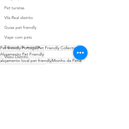
Pet turistas
Vila Real distrito
Guias pet friendly
Viajar com pets
Espaços de eventos
Pet friendly Portugal
Pet Friendly Collection
Alojamento Pet Friendly
Viseu Distrito
alojamento local pet friendly
Moinho da Pena
Bem estar animal
Torres Novas pet friendly
Alojamentos
Pet Friendly Collection
Leiria Distrito