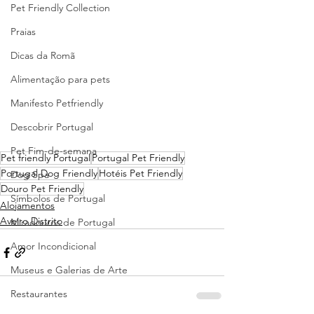
Pet Friendly Collection
Praias
Dicas da Romã
Alimentação para pets
Manifesto Petfriendly
Descobrir Portugal
Pet Fim-de-semana
Pet friendly Portugal
Portugal Pet Friendly
Portugal Dog Friendly
Hotéis Pet Friendly
Dog Spa
Douro Pet Friendly
Símbolos de Portugal
Alojamentos
Aveiro Distrito
Miradouros de Portugal
Amor Incondicional
Museus e Galerias de Arte
Restaurantes