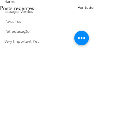
Bares
Ver tudo
Posts recentes
Espaços Verdes
Parceiros
Pet educação
Very Important Pet
Pet Home Decor
Passeios com História
Praias Fluviais
Baloiços de Portugal
Marcas Portuguesas
Faro Distrito
Aveiro Distrito
Porto Distrito
Comentários
Leiria Distrito