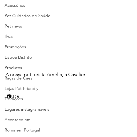
Acessórios
Pet Cuidados de Saúde
Pet news
Ilhas
Promoções
Lisboa Distrito
Produtos
A nossa pet turista Amélia, a Cavalier 
Raças de Cães
Lojas Pet Friendly
 📷 DR
Tradições
Lugares instagramáveis
Acontece em
Romã em Portugal