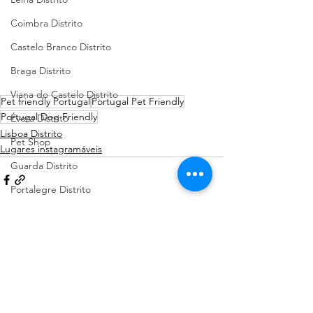
Coimbra Distrito
Castelo Branco Distrito
Braga Distrito
Viana do Castelo Distrito
Pet friendly Portugal
Portugal Pet Friendly
Portugal Dog Friendly
Évora Distrito
Lisboa Distrito
Pet Shop
Lugares instagramáveis
Guarda Distrito
Portalegre Distrito
Beja Distrito
Açores
Ver tudo
Posts recentes
Sugestões de Cãominhadas
Santarém Distrito
Bragança Distrito