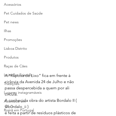
Acessórios
Pet Cuidados de Saúde
Pet news
Ilhas
Promoções
Lisboa Distrito
Produtos
Raças de Cães
Lojas Pet Friendly
A “Raposa de Lixo” fica em frente à 
ciclovia da Avenida 24 de Julho e não 
Tradições
passa despercebida a quem por ali 
Lugares instagramáveis
circula. 
A conhecida obra do artista Bordalo II ( 
Acontece em
@b0rdalo_ii )
Romã em Portugal
é feita a partir de resíduos plásticos de 