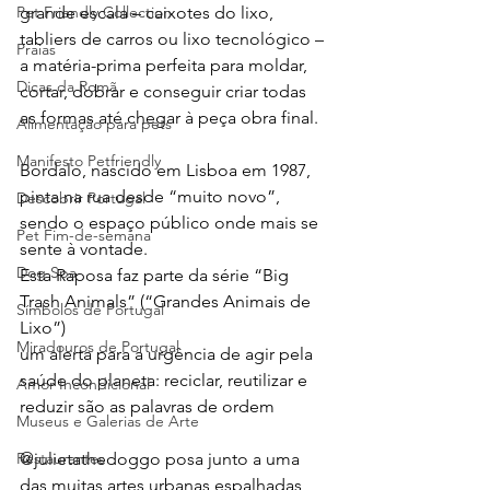
grande escala – caixotes do lixo, 
Pet Friendly Collection
tabliers de carros ou lixo tecnológico – 
Praias
a matéria-prima perfeita para moldar, 
Dicas da Romã
cortar, dobrar e conseguir criar todas 
as formas até chegar à peça obra final.
Alimentação para pets
Manifesto Petfriendly
Bordalo, nascido em Lisboa em 1987, 
pinta na rua desde “muito novo”, 
Descobrir Portugal
sendo o espaço público onde mais se 
Pet Fim-de-semana
sente à vontade. 
Dog Spa
Esta Raposa faz parte da série “Big 
Trash Animals” (“Grandes Animais de 
Símbolos de Portugal
Lixo”)
Miradouros de Portugal
um alerta para a urgência de agir pela 
saúde do planeta: reciclar, reutilizar e 
Amor Incondicional
reduzir são as palavras de ordem
Museus e Galerias de Arte
@julietathedoggo posa junto a uma 
Restaurantes
das muitas artes urbanas espalhadas 