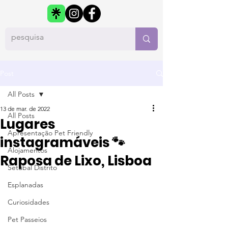
Post
All Posts
13 de mar. de 2022
All Posts
Lugares
Apresentação Pet Friendly
instagramáveis 🐾
Alojamentos
Raposa de Lixo, Lisboa
Setúbal Distrito
Esplanadas
Curiosidades
Pet Passeios