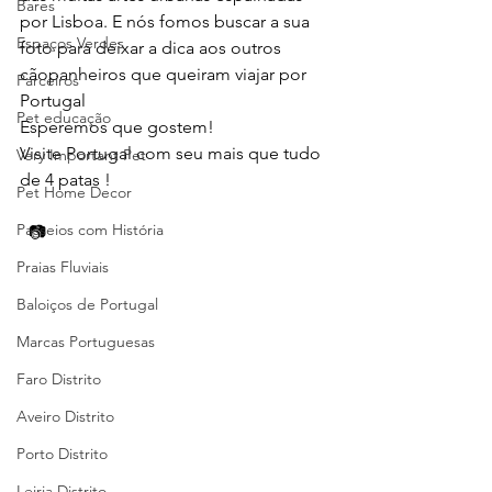
Bares
por Lisboa. E nós fomos buscar a sua 
Espaços Verdes
foto para deixar a dica aos outros 
cãopanheiros que queiram viajar por 
Parceiros
Portugal 
Pet educação
Esperemos que gostem!
Visite Portugal com seu mais que tudo 
Very Important Pet
de 4 patas !
Pet Home Decor
Passeios com História
  📷   
Praias Fluviais
Baloiços de Portugal
Marcas Portuguesas
Faro Distrito
Aveiro Distrito
Porto Distrito
Leiria Distrito