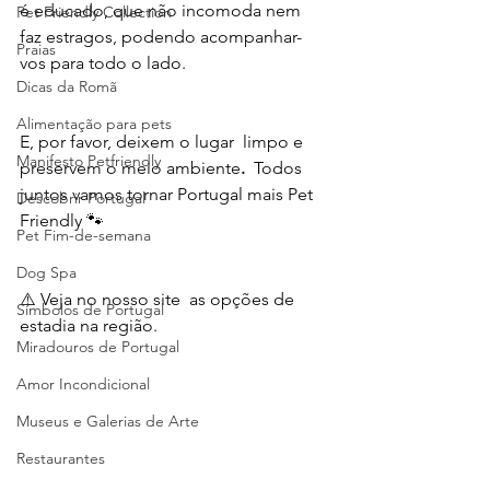
é educado, que não incomoda nem 
Pet Friendly Collection
faz estragos, podendo acompanhar-
Praias
vos para todo o lado. 
Dicas da Romã
Alimentação para pets
E, por favor, deixem o lugar  limpo e 
Manifesto Petfriendly
preservem o meio ambiente
. 
 Todos 
juntos vamos tornar Portugal mais Pet 
Descobrir Portugal
Friendly 🐾
Pet Fim-de-semana
Dog Spa
⚠️ Veja no nosso site  as opções de 
Símbolos de Portugal
estadia na região. 
Miradouros de Portugal
Amor Incondicional
Museus e Galerias de Arte
Restaurantes