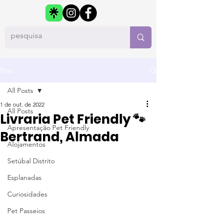
Post
All Posts
1 de out. de 2022
All Posts
Livraria Pet Friendly 🐾
Apresentação Pet Friendly
Bertrand, Almada
Alojamentos
Setúbal Distrito
Esplanadas
Curiosidades
Pet Passeios