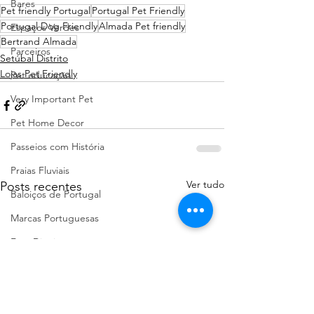
Bares
Pet friendly Portugal
Portugal Pet Friendly
Portugal Dog Friendly
Almada Pet friendly
Espaços Verdes
Bertrand Almada
Parceiros
Setúbal Distrito
Lojas Pet Friendly
Pet educação
Very Important Pet
Pet Home Decor
Passeios com História
Praias Fluviais
Ver tudo
Posts recentes
Baloiços de Portugal
Marcas Portuguesas
Faro Distrito
Aveiro Distrito
Porto Distrito
Leiria Distrito