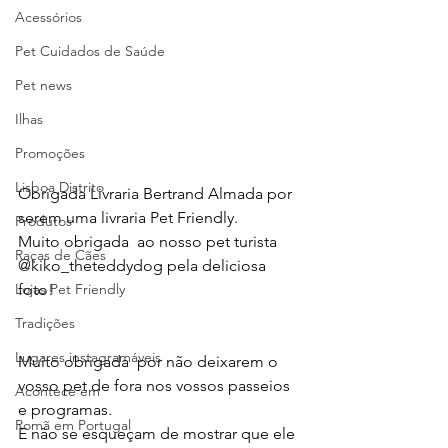
Acessórios
Pet Cuidados de Saúde
Pet news
Ilhas
Promoções
Lisboa Distrito
Obrigada Livraria Bertrand Almada por 
serem uma livraria Pet Friendly.
Produtos
Muito obrigada  ao nosso pet turista 
Raças de Cães
@kiko_theteddydog pela deliciosa 
Lojas Pet Friendly
foto!
Tradições
Lugares instagramáveis
Muito obrigada  por não deixarem o 
vosso pet de fora nos vossos passeios 
Acontece em
e programas.
Romã em Portugal
E não se esqueçam de mostrar que ele 