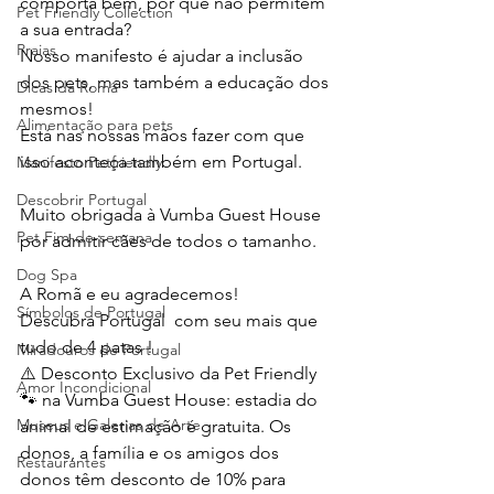
comporta bem, por que não permitem 
Pet Friendly Collection
a sua entrada?
Praias
Nosso manifesto é ajudar a inclusão 
dos pets, mas também a educação dos 
Dicas da Romã
mesmos! 
Alimentação para pets
Está nas nossas mãos fazer com que 
isso aconteça também em Portugal.
Manifesto Petfriendly
Descobrir Portugal
Muito obrigada à Vumba Guest House 
Pet Fim-de-semana
por admitir cães de todos o tamanho.
Dog Spa
A Romã e eu agradecemos!
Símbolos de Portugal
Descubra Portugal  com seu mais que 
tudo de 4 patas !
Miradouros de Portugal
⚠️ Desconto Exclusivo da Pet Friendly 
Amor Incondicional
🐾 na Vumba Guest House: estadia do 
Museus e Galerias de Arte
animal de estimação é gratuita. Os 
donos, a família e os amigos dos 
Restaurantes
donos têm desconto de 10% para 