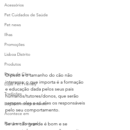
Acessórios
Pet Cuidados de Saúde
Pet news
Ilhas
Promoções
Lisboa Distrito
Produtos
Raças de Cães
O peso e o tamanho do cão não 
interessa: o que importa é a formação 
Lojas Pet Friendly
e educação dada pelos seus pais 
Tradições
humanos/tutores/donos, que serão 
sempre  eles e só eles os responsáveis 
Lugares instagramáveis
pelo seu comportamento.
Acontece em
Romã em Portugal
Se um cão grande é bom e se 