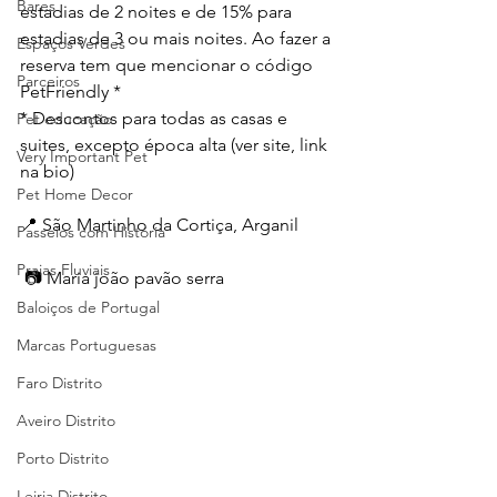
Bares
estadias de 2 noites e de 15% para 
estadias de 3 ou mais noites. Ao fazer a 
Espaços Verdes
reserva tem que mencionar o código 
Parceiros
PetFriendly * 
* Descontos para todas as casas e 
Pet educação
suites, excepto época alta (ver site, link 
Very Important Pet
na bio)
Pet Home Decor
📍 São Martinho da Cortiça, Arganil 
Passeios com História
Praias Fluviais
 📷 Maria joão pavão serra
Baloiços de Portugal
Marcas Portuguesas
Faro Distrito
Aveiro Distrito
Porto Distrito
Leiria Distrito