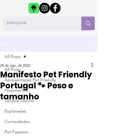
Post
All Posts
28 de ago. de 2022
All Posts
Manifesto Pet Friendly
Apresentação Pet Friendly
Portugal 🐾 Peso e
Alojamentos
tamanho
Setúbal Distrito
Esplanadas
Curiosidades
Pet Passeios