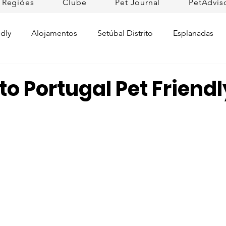
Regiões
Clube
Pet Journal
PetAdvis
dly
Alojamentos
Setúbal Distrito
Esplanadas
Pet Cuidados de Saúde
Pet news
Ilhas
Prom
o Portugal Pet Friendl
Raças de Cães
Lojas Pet Friendly
Tradições
L
rtugal
Pet Friendly Collection
Praias
Dicas da R
ifesto Petfriendly
Descobrir Portugal
Pet Fim-de-se