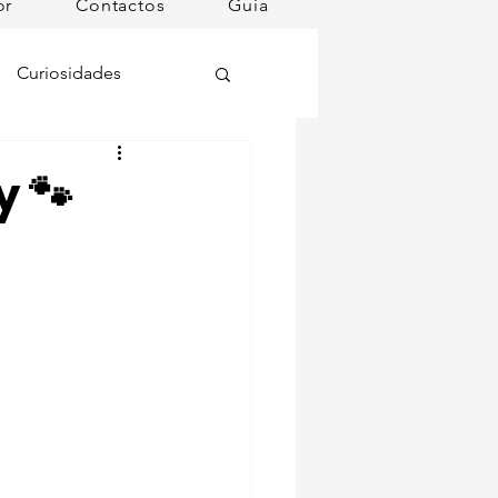
or
Contactos
Guia
Curiosidades
oções
y 🐾
ugares instagramáveis
omã
mana
Dog Spa