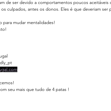
am de ser devido a comportamentos poucos aceitáveis d
 os culpados, antes os donos. Eles é que deveriam ser 
o para mudar mentalidades!
sto!
ugal  
dly_pt
tugal.com
ecemos!
com seu mais que tudo de 4 patas !