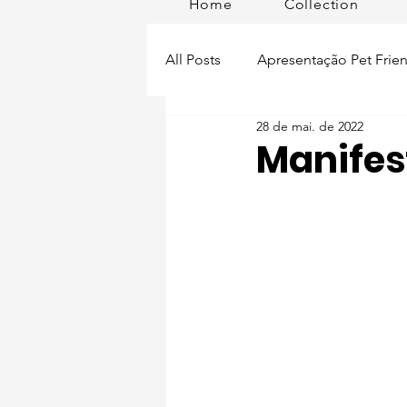
Home
Collection
All Posts
Apresentação Pet Frien
28 de mai. de 2022
Pet Passeios
Acessórios
Manifest
Lisboa Distrito
Produtos
Acontece em
Romã em Po
Alimentação para pets
Man