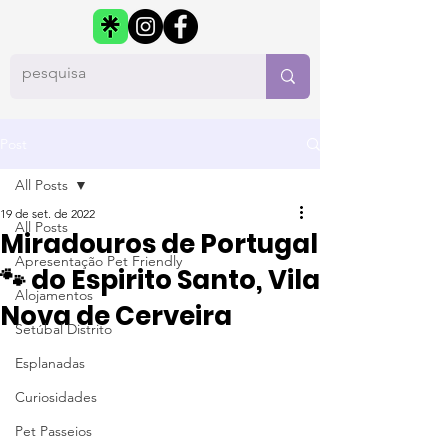
Post
All Posts
19 de set. de 2022
All Posts
Miradouros de Portugal
Apresentação Pet Friendly
🐾 do Espirito Santo, Vila
Alojamentos
Nova de Cerveira
Setúbal Distrito
Esplanadas
Curiosidades
Pet Passeios