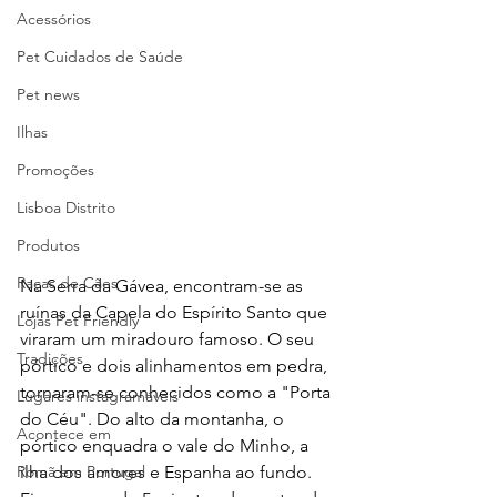
Acessórios
Pet Cuidados de Saúde
Pet news
Ilhas
Promoções
Lisboa Distrito
Produtos
Raças de Cães
Na Serra da Gávea, encontram-se as 
ruínas da Capela do Espírito Santo que 
Lojas Pet Friendly
viraram um miradouro famoso. O seu 
Tradições
pórtico e dois alinhamentos em pedra, 
tornaram-se conhecidos como a "Porta 
Lugares instagramáveis
do Céu". Do alto da montanha, o 
Acontece em
pórtico enquadra o vale do Minho, a 
ilha dos amores e Espanha ao fundo.
Romã em Portugal