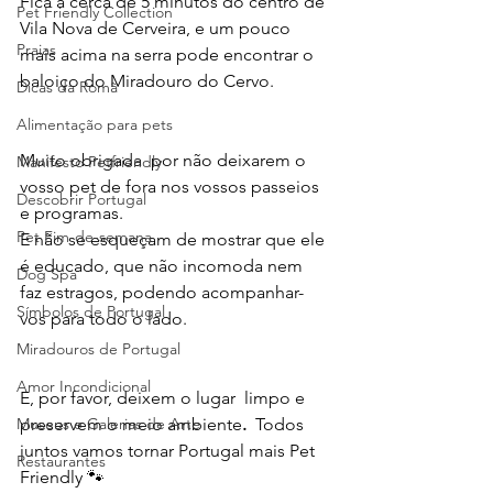
Fica a cerca de 5 minutos do centro de 
Pet Friendly Collection
Vila Nova de Cerveira, e um pouco 
Praias
mais acima na serra pode encontrar o 
baloiço do Miradouro do Cervo.
Dicas da Romã
Alimentação para pets
Muito obrigada  por não deixarem o 
Manifesto Petfriendly
vosso pet de fora nos vossos passeios 
Descobrir Portugal
e programas.
Pet Fim-de-semana
E não se esqueçam de mostrar que ele 
é educado, que não incomoda nem 
Dog Spa
faz estragos, podendo acompanhar-
Símbolos de Portugal
vos para todo o lado. 
Miradouros de Portugal
Amor Incondicional
E, por favor, deixem o lugar  limpo e 
preservem o meio ambiente
. 
 Todos 
Museus e Galerias de Arte
juntos vamos tornar Portugal mais Pet 
Restaurantes
Friendly 🐾