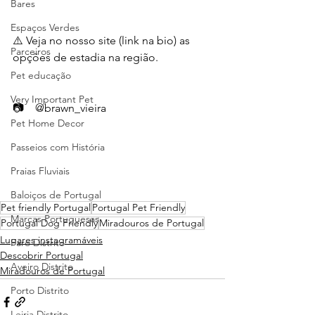
Bares
Espaços Verdes
⚠️ Veja no nosso site (link na bio) as 
Parceiros
opções de estadia na região. 
Pet educação
Very Important Pet
📷    @brawn_vieira 
Pet Home Decor
Passeios com História
Praias Fluviais
Baloiços de Portugal
Pet friendly Portugal
Portugal Pet Friendly
Marcas Portuguesas
Portugal Dog Friendly
Miradouros de Portugal
Lugares instagramáveis
Faro Distrito
Descobrir Portugal
Aveiro Distrito
Miradouros de Portugal
Porto Distrito
Leiria Distrito