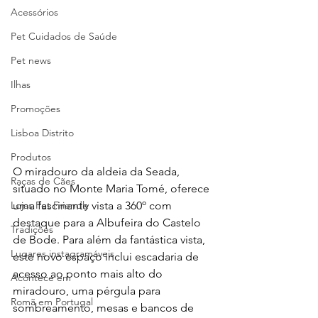
Acessórios
Pet Cuidados de Saúde
Pet news
Ilhas
Promoções
Lisboa Distrito
Produtos
O miradouro da aldeia da Seada, 
Raças de Cães
situado no Monte Maria Tomé, oferece 
Lojas Pet Friendly
uma fascinante vista a 360º com 
destaque para a Albufeira do Castelo 
Tradições
de Bode. Para além da fantástica vista, 
Lugares instagramáveis
este novo espaço inclui escadaria de 
acesso ao ponto mais alto do 
Acontece em
miradouro, uma pérgula para 
Romã em Portugal
sombreamento, mesas e bancos de 