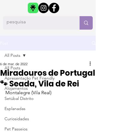
Post
All Posts
6 de mar. de 2022
All Posts
Miradouros de Portugal
Apresentação Pet Friendly
🐾 Seada, Vila de Rei
Alojamentos
Montalegre (Vila Real)
Setúbal Distrito
Esplanadas
Curiosidades
Pet Passeios