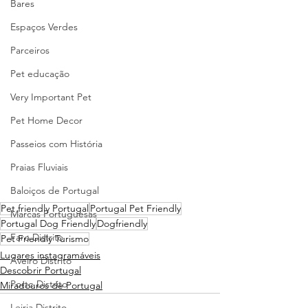
Bares
Espaços Verdes
Parceiros
Pet educação
Very Important Pet
Pet Home Decor
Passeios com História
Praias Fluviais
Baloiços de Portugal
Pet friendly Portugal
Portugal Pet Friendly
Marcas Portuguesas
Portugal Dog Friendly
Dogfriendly
Faro Distrito
Pet Friendly Turismo
Lugares instagramáveis
Aveiro Distrito
Descobrir Portugal
Porto Distrito
Miradouros de Portugal
Leiria Distrito