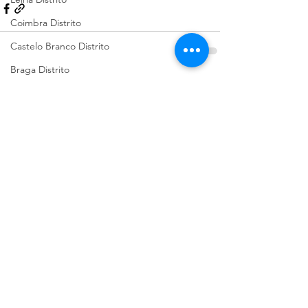
Coimbra Distrito
Castelo Branco Distrito
Braga Distrito
Ver tudo
Posts recentes
Viana do Castelo Distrito
Évora Distrito
Pet Shop
Guarda Distrito
Portalegre Distrito
Beja Distrito
Açores
Sugestões de Cãominhadas
Santarém Distrito
Bragança Distrito