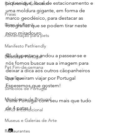
piquenique, local de estacionamento e 
Pet Friendly Collection
uma moldura gigante, em forma de 
Praias
marco geodésico, para destacar as 
Dicas da Romã
fotografias que se podem tirar neste 
novo miradouro.
Alimentação para pets
Manifesto Petfriendly
@luckypestana andou a passear-se e 
Descobrir Portugal
nós fomos buscar sua a imagem para 
Pet Fim-de-semana
deixar a dica aos outros cãopanheiros 
Dog Spa
que queiram viajar por Portugal 
Esperemos que gostem!
Símbolos de Portugal
Miradouros de Portugal
Visite Portugal com seu mais que tudo 
de 4 patas !
Amor Incondicional
Museus e Galerias de Arte
  📷   
Restaurantes