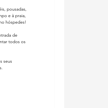
éis, pousadas, 
mpo e à praia, 
omo hóspedes!
ntrada de 
ntar todos os 
s seus 
s.