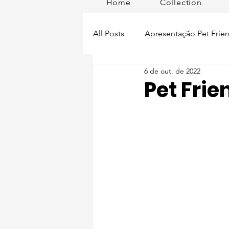
Home
Collection
All Posts
Apresentação Pet Frien
6 de out. de 2022
Pet Passeios
Acessórios
Pet Frie
Lisboa Distrito
Produtos
Acontece em
Romã em Po
Alimentação para pets
Man