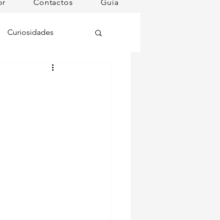
or
Contactos
Guia
Curiosidades
oções
ugares instagramáveis
omã
mana
Dog Spa