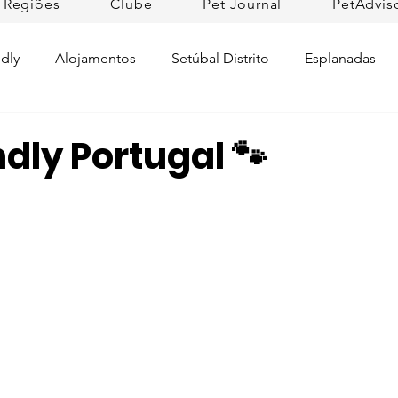
Regiões
Clube
Pet Journal
PetAdvis
dly
Alojamentos
Setúbal Distrito
Esplanadas
Pet Cuidados de Saúde
Pet news
Ilhas
Prom
ndly Portugal 🐾
Raças de Cães
Lojas Pet Friendly
Tradições
L
rtugal
Pet Friendly Collection
Praias
Dicas da R
ifesto Petfriendly
Descobrir Portugal
Pet Fim-de-se