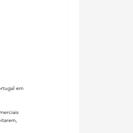
ortugal em 
erciais 
itarem, 