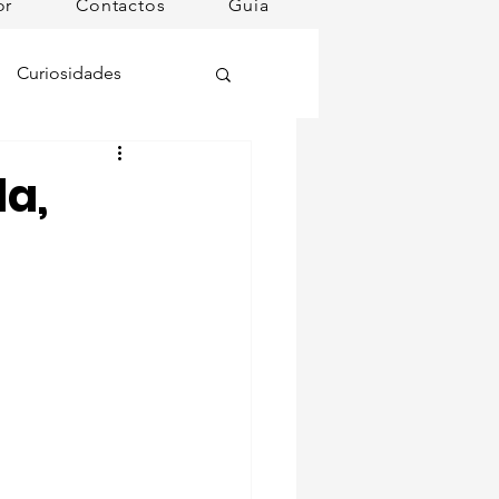
or
Contactos
Guia
Curiosidades
oções
la,
ugares instagramáveis
omã
mana
Dog Spa