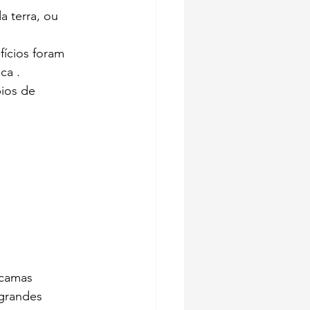
a terra, ou 
fícios foram 
ca . 
ios de 
 camas
 grandes