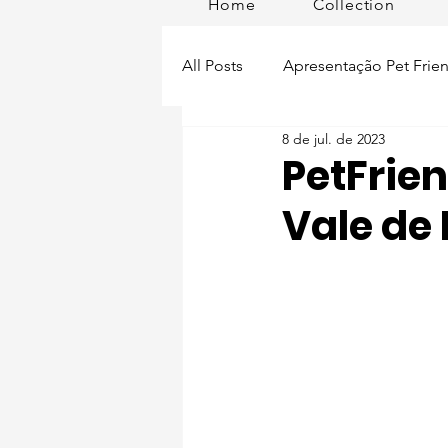
Home
Collection
All Posts
Apresentação Pet Frien
8 de jul. de 2023
Pet Passeios
Acessórios
PetFrien
Vale de 
Lisboa Distrito
Produtos
Acontece em
Romã em Po
Alimentação para pets
Man