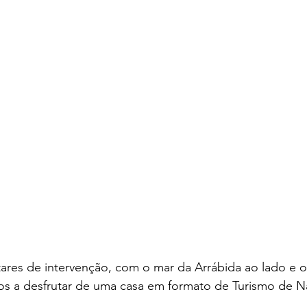
douros de Portugal
Amor Incondicional
res de intervenção, com o mar da Arrábida ao lado e os
dos a desfrutar de uma casa em formato de Turismo de N