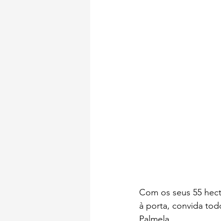
Símbolos de Portugal
Mira
Com os seus 55 hecta
à porta, convida to
Palmela. 