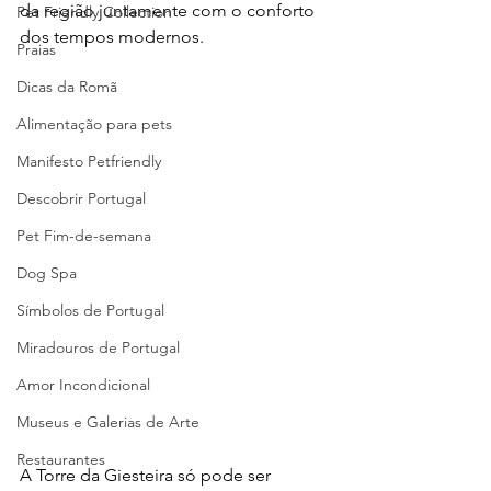
da região juntamente com o conforto 
Pet Friendly Collection
dos tempos modernos. 
Praias
Dicas da Romã
Alimentação para pets
Manifesto Petfriendly
Descobrir Portugal
Pet Fim-de-semana
Dog Spa
Símbolos de Portugal
Miradouros de Portugal
Amor Incondicional
Museus e Galerias de Arte
Restaurantes
A Torre da Giesteira só pode ser 