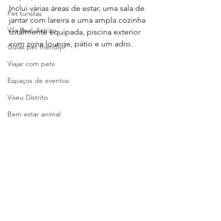
Inclui várias áreas de estar, uma sala de 
Pet turistas
jantar com lareira e uma ampla cozinha 
Vila Real distrito
totalmente equipada, piscina exterior 
com zona lounge, pátio e um adro.
Guias pet friendly
Viajar com pets
Espaços de eventos
Viseu Distrito
Bem estar animal