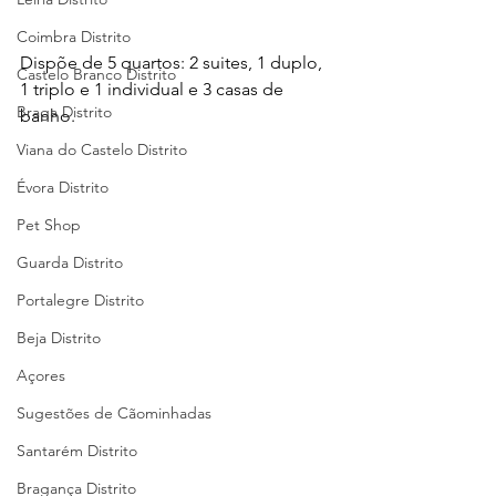
Coimbra Distrito
Dispõe de 5 quartos: 2 suites, 1 duplo, 
Castelo Branco Distrito
1 triplo e 1 individual e 3 casas de 
Braga Distrito
banho. 
Viana do Castelo Distrito
Évora Distrito
Pet Shop
Guarda Distrito
Portalegre Distrito
Beja Distrito
Açores
Sugestões de Cãominhadas
Santarém Distrito
Bragança Distrito