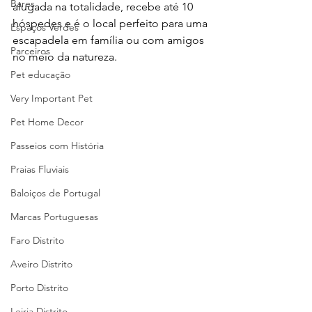
Bares
alugada na totalidade, recebe até 10 
hóspedes e é o local perfeito para uma 
Espaços Verdes
escapadela em família ou com amigos 
Parceiros
no meio da natureza. 
Pet educação
Very Important Pet
Pet Home Decor
Passeios com História
Praias Fluviais
Baloiços de Portugal
Marcas Portuguesas
Faro Distrito
Aveiro Distrito
Porto Distrito
Leiria Distrito