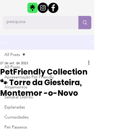
Post
All Posts
27 de set. de 2023
All Posts
PetFriendly Collection
Apresentação Pet Friendly
🐾 Torre da Giesteira,
Alojamentos
Montemor -o-Novo
Setúbal Distrito
Esplanadas
Curiosidades
Pet Passeios