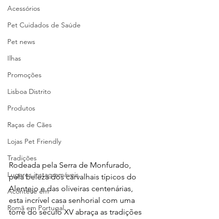
Acessórios
Pet Cuidados de Saúde
Pet news
Ilhas
Promoções
Lisboa Distrito
Produtos
Raças de Cães
Lojas Pet Friendly
Tradições
Rodeada pela Serra de Monfurado, 
Lugares instagramáveis
pela beleza dos carvalhais típicos do 
Alentejo e das oliveiras centenárias, 
Acontece em
esta incrível casa senhorial com uma 
Romã em Portugal
torre do século XV abraça as tradições 