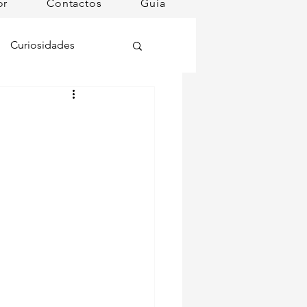
or
Contactos
Guia
Curiosidades
oções
ugares instagramáveis
omã
mana
Dog Spa