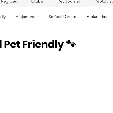
Regiões
Clube
Pet Journal
PetAdvis
dly
Alojamentos
Setúbal Distrito
Esplanadas
Pet Cuidados de Saúde
Pet news
Ilhas
Prom
 Pet Friendly 🐾
Raças de Cães
Lojas Pet Friendly
Tradições
L
rtugal
Pet Friendly Collection
Praias
Dicas da R
ifesto Petfriendly
Descobrir Portugal
Pet Fim-de-se