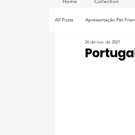
Home
Collection
All Posts
Apresentação Pet Frien
26 de nov. de 2021
Pet Passeios
Acessórios
Portugal
Lisboa Distrito
Produtos
Acontece em
Romã em Po
Alimentação para pets
Man