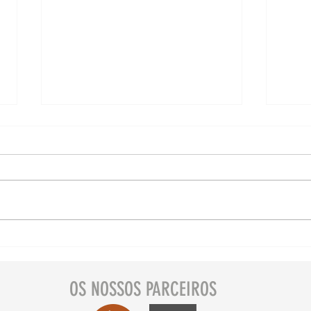
Petfriendly Portugal 🐾
Mani
Guias ISSUU
OS NOSSOS PARCEIROS