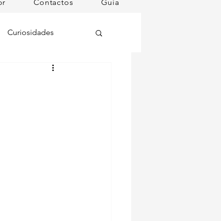
or
Contactos
Guia
Curiosidades
oções
ugares instagramáveis
omã
mana
Dog Spa