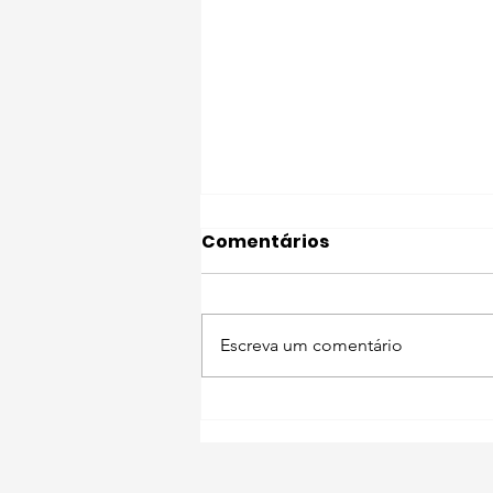
Comentários
Escreva um comentário
Não à utilização dos
animais para
mendicidade!