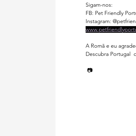
Sigam-nos:
FB: Pet Friendly Port
Instagram: @petfrien
www.petfriendlypor
A Romã e eu agrad
Descubra Portugal  
 📷 