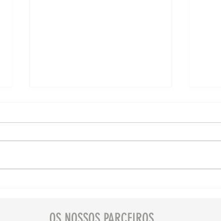
Manifesto Pet Friendly
Mani
🐾 os animais não são
Gale
carga de porão!
Ban
OS NOSSOS PARCEIROS