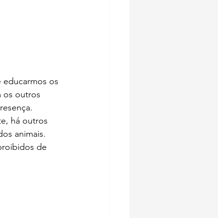
Se educarmos os 
 os outros 
presença. 
e, há outros 
os animais. 
proibidos de 