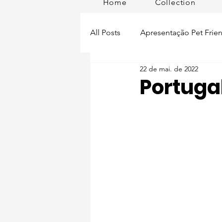
Home
Collection
All Posts
Apresentação Pet Frien
22 de mai. de 2022
Pet Passeios
Acessórios
Portugal
Lisboa Distrito
Produtos
Acontece em
Romã em Po
Alimentação para pets
Man