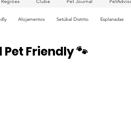
Regiões
Clube
Pet Journal
PetAdvis
dly
Alojamentos
Setúbal Distrito
Esplanadas
Pet Cuidados de Saúde
Pet news
Ilhas
Prom
 Pet Friendly 🐾
Raças de Cães
Lojas Pet Friendly
Tradições
L
rtugal
Pet Friendly Collection
Praias
Dicas da R
ifesto Petfriendly
Descobrir Portugal
Pet Fim-de-se