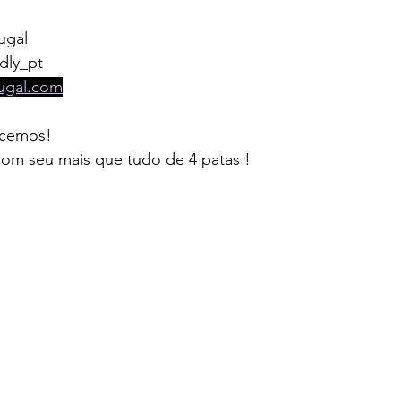
ugal  
dly_pt
tugal.com
ecemos!
com seu mais que tudo de 4 patas !