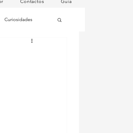
or
Contactos
Guia
Curiosidades
oções
ugares instagramáveis
omã
mana
Dog Spa