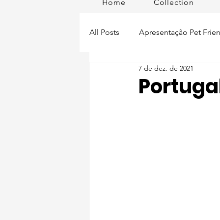
Home
Collection
All Posts
Apresentação Pet Frien
7 de dez. de 2021
Pet Passeios
Acessórios
Portugal
Lisboa Distrito
Produtos
Acontece em
Romã em Po
Alimentação para pets
Man