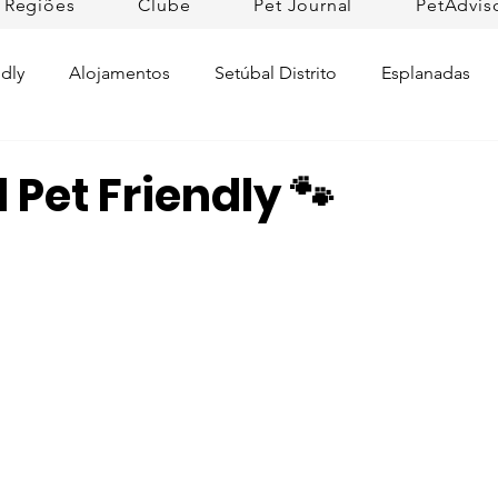
Regiões
Clube
Pet Journal
PetAdvis
dly
Alojamentos
Setúbal Distrito
Esplanadas
Pet Cuidados de Saúde
Pet news
Ilhas
Prom
 Pet Friendly 🐾
Raças de Cães
Lojas Pet Friendly
Tradições
L
rtugal
Pet Friendly Collection
Praias
Dicas da R
ifesto Petfriendly
Descobrir Portugal
Pet Fim-de-se