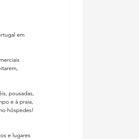
ortugal em 
erciais 
itarem, 
éis, pousadas, 
mpo e à praia, 
omo hóspedes!
os e lugares 