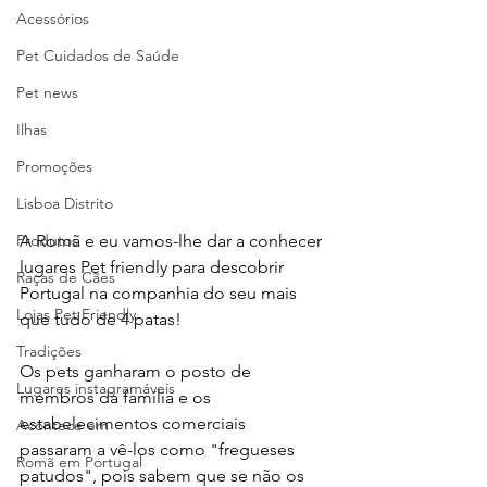
Acessórios
Pet Cuidados de Saúde
Pet news
Ilhas
Promoções
Lisboa Distrito
A Romã e eu vamos-lhe dar a conhecer 
Produtos
lugares Pet friendly para descobrir 
Raças de Cães
Portugal na companhia do seu mais 
Lojas Pet Friendly
que tudo de 4 patas! 
Tradições
Os pets ganharam o posto de 
Lugares instagramáveis
membros da família e os 
estabelecimentos comerciais  
Acontece em
passaram a vê-los como "fregueses 
Romã em Portugal
patudos", pois sabem que se não os 