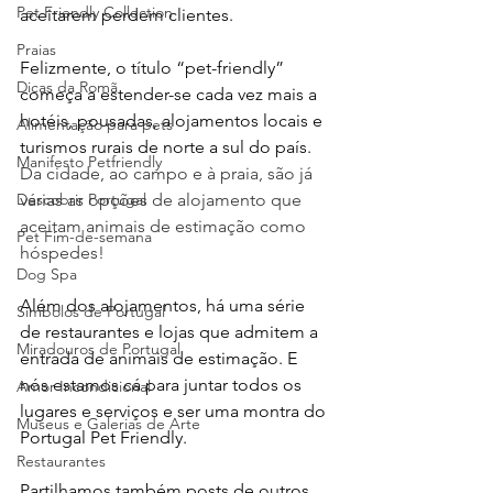
Pet Friendly Collection
aceitarem perdem clientes.
Praias
Felizmente, o título “pet-friendly” 
Dicas da Romã
começa a estender-se cada vez mais a 
hotéis, pousadas, alojamentos locais e 
Alimentação para pets
turismos rurais de norte a sul do país. 
Manifesto Petfriendly
Da cidade, ao campo e à praia, são já 
várias as opções de alojamento que 
Descobrir Portugal
aceitam animais de estimação como 
Pet Fim-de-semana
hóspedes!
Dog Spa
Além dos alojamentos, há uma série 
Símbolos de Portugal
de restaurantes e lojas que admitem a 
Miradouros de Portugal
entrada de animais de estimação. E 
nós estamos cá para juntar todos os 
Amor Incondicional
lugares e serviços e ser uma montra do 
Museus e Galerias de Arte
Portugal Pet Friendly.
Restaurantes
Partilhamos também posts de outros 