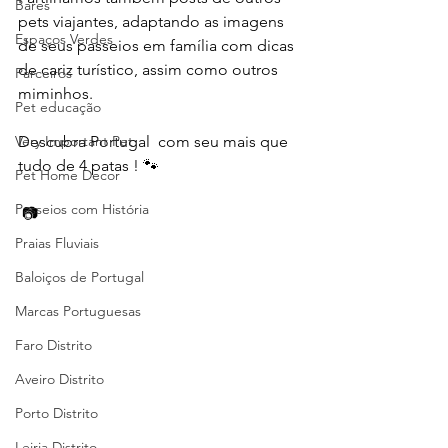
Bares
pets viajantes, adaptando as imagens 
Espaços Verdes
de seus passeios em família com dicas 
de cariz turístico, assim como outros 
Parceiros
miminhos.
Pet educação
Descubra Portugal  com seu mais que 
Very Important Pet
tudo de 4 patas ! 🐾
Pet Home Decor
Passeios com História
 📷 
Praias Fluviais
Baloiços de Portugal
Marcas Portuguesas
Faro Distrito
Aveiro Distrito
Porto Distrito
Leiria Distrito