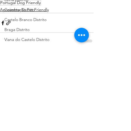
Portugal Dog Friendly
Apresentação Pet Friendly
Coimbra Distrito
Castelo Branco Distrito
Braga Distrito
Viana do Castelo Distrito
Évora Distrito
Ver tudo
Posts recentes
Pet Shop
Guarda Distrito
Portalegre Distrito
Beja Distrito
Açores
Sugestões de Cãominhadas
Santarém Distrito
Bragança Distrito