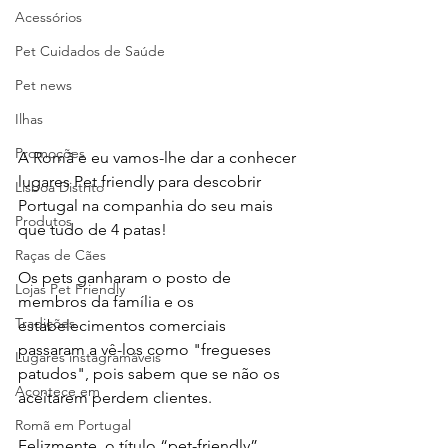
Acessórios
Pet Cuidados de Saúde
Pet news
Ilhas
Promoções
A Romã e eu vamos-lhe dar a conhecer 
lugares Pet friendly para descobrir 
Lisboa Distrito
Portugal na companhia do seu mais 
Produtos
que tudo de 4 patas! 
Raças de Cães
Os pets ganharam o posto de 
Lojas Pet Friendly
membros da família e os 
Tradições
estabelecimentos comerciais  
passaram a vê-los como "fregueses 
Lugares instagramáveis
patudos", pois sabem que se não os 
Acontece em
aceitarem perdem clientes.
Romã em Portugal
Felizmente, o título “pet-friendly” 