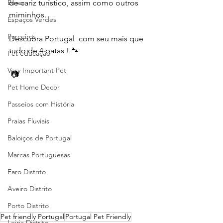
Bares
de cariz turístico, assim como outros 
miminhos.
Espaços Verdes
Parceiros
Descubra Portugal  com seu mais que 
tudo de 4 patas ! 🐾
Pet educação
Very Important Pet
 📷 
Pet Home Decor
Passeios com História
Praias Fluviais
Baloiços de Portugal
Marcas Portuguesas
Faro Distrito
Aveiro Distrito
Porto Distrito
Pet friendly Portugal
Portugal Pet Friendly
Leiria Distrito