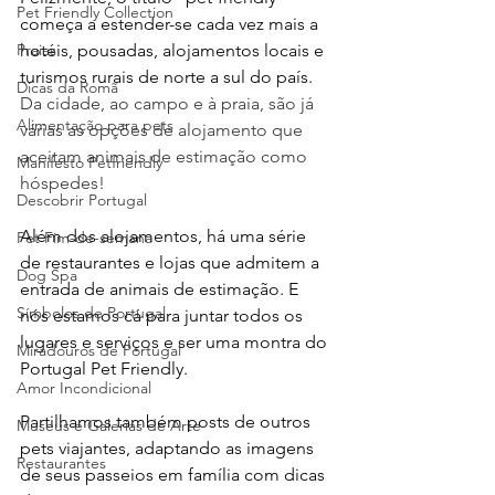
Pet Friendly Collection
começa a estender-se cada vez mais a 
Praias
hotéis, pousadas, alojamentos locais e 
turismos rurais de norte a sul do país. 
Dicas da Romã
Da cidade, ao campo e à praia, são já 
Alimentação para pets
várias as opções de alojamento que 
aceitam animais de estimação como 
Manifesto Petfriendly
hóspedes!
Descobrir Portugal
Além dos alojamentos, há uma série 
Pet Fim-de-semana
de restaurantes e lojas que admitem a 
Dog Spa
entrada de animais de estimação. E 
Símbolos de Portugal
nós estamos cá para juntar todos os 
lugares e serviços e ser uma montra do 
Miradouros de Portugal
Portugal Pet Friendly.
Amor Incondicional
Partilhamos também posts de outros 
Museus e Galerias de Arte
pets viajantes, adaptando as imagens 
Restaurantes
de seus passeios em família com dicas 