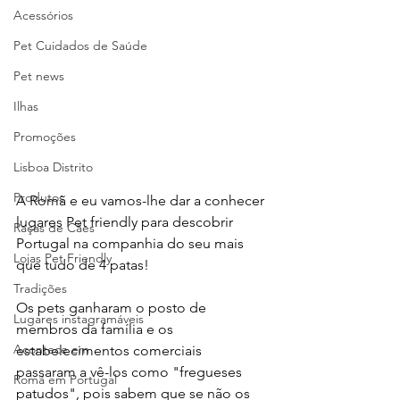
Acessórios
Pet Cuidados de Saúde
Pet news
Ilhas
Promoções
Lisboa Distrito
Produtos
A Romã e eu vamos-lhe dar a conhecer 
lugares Pet friendly para descobrir 
Raças de Cães
Portugal na companhia do seu mais 
Lojas Pet Friendly
que tudo de 4 patas! 
Tradições
Os pets ganharam o posto de 
Lugares instagramáveis
membros da família e os 
Acontece em
estabelecimentos comerciais  
passaram a vê-los como "fregueses 
Romã em Portugal
patudos", pois sabem que se não os 