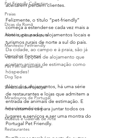
Pet Friendly Collection
aceitarem perdem clientes.
Praias
Felizmente, o título “pet-friendly” 
Dicas da Romã
começa a estender-se cada vez mais a 
hotéis, pousadas, alojamentos locais e 
Alimentação para pets
turismos rurais de norte a sul do país. 
Manifesto Petfriendly
Da cidade, ao campo e à praia, são já 
Descobrir Portugal
várias as opções de alojamento que 
aceitam animais de estimação como 
Pet Fim-de-semana
hóspedes!
Dog Spa
Além dos alojamentos, há uma série 
Símbolos de Portugal
de restaurantes e lojas que admitem a 
Miradouros de Portugal
entrada de animais de estimação. E 
Amor Incondicional
nós estamos cá para juntar todos os 
lugares e serviços e ser uma montra do 
Museus e Galerias de Arte
Portugal Pet Friendly.
Restaurantes