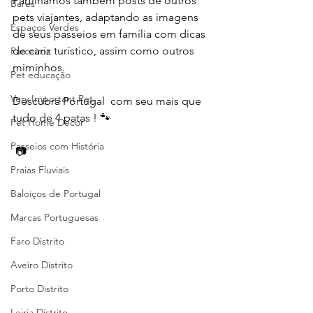
Partilhamos também posts de outros 
Bares
pets viajantes, adaptando as imagens 
Espaços Verdes
de seus passeios em família com dicas 
de cariz turístico, assim como outros 
Parceiros
miminhos.
Pet educação
Very Important Pet
Descubra Portugal  com seu mais que 
tudo de 4 patas ! 🐾
Pet Home Decor
Passeios com História
 📷 
Praias Fluviais
Baloiços de Portugal
Marcas Portuguesas
Faro Distrito
Aveiro Distrito
Porto Distrito
Leiria Distrito