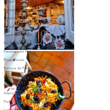
Bares
Espaços Verdes
Parceiros
Pet educação
Very Important Pet
Pet Home Decor
Passeios com História
Praias Fluviais
Baloiços de Portugal
Marcas Portuguesas
Faro Distrito
Aveiro Distrito
Porto Distrito
Leiria Distrito