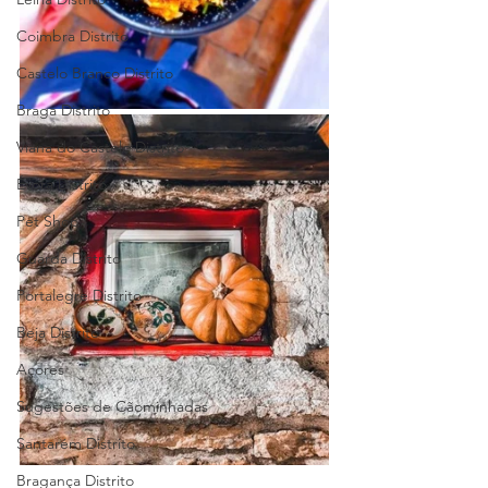
Coimbra Distrito
Castelo Branco Distrito
Braga Distrito
Viana do Castelo Distrito
Évora Distrito
Pet Shop
Guarda Distrito
Portalegre Distrito
Beja Distrito
Açores
Sugestões de Cãominhadas
Santarém Distrito
Bragança Distrito