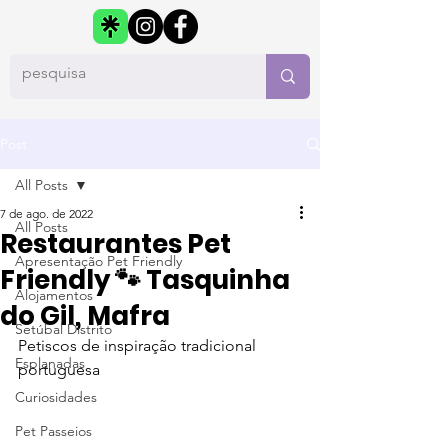
Post
All Posts
7 de ago. de 2022
All Posts
Restaurantes Pet
Apresentação Pet Friendly
Friendly 🐾 Tasquinha
Alojamentos
do Gil, Mafra
Setúbal Distrito
Petiscos de inspiração tradicional 
Esplanadas
portuguesa
Curiosidades
Pet Passeios