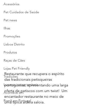
Acessórios
Pet Cuidados de Saúde
Pet news
Ilhas
Promoções
Lisboa Distrito
Produtos
Raças de Cães
Lojas Pet Friendly
Restaurante que recupera o espírito 
Tradições
das tradicionais petisqueiras 
Lugares instagramáveis
portuguesas, apresentando uma larga 
oferta de petiscos com um twist!  Um 
Acontece em
encantador restaurante no meio de 
Romã em Portugal
uma típica aldeia saloia.