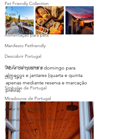
Pet Friendly Collection
Praias
Dicas da Romã
Alimentação para pets
Manifesto Petfriendly
Descobrir Portugal
Pet Fim-de-semana
Abre de quarta a domingo para 
almoços e jantares (quarta e quinta 
Dog Spa
apenas mediante reserva e marcação 
Símbolos de Portugal
prévia).
Miradouros de Portugal
Amor Incondicional
Museus e Galerias de Arte
Restaurantes