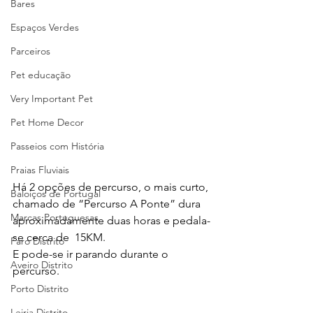
Bares
Espaços Verdes
Parceiros
Pet educação
Very Important Pet
Pet Home Decor
Passeios com História
Praias Fluviais
Há 2 opções de percurso, o mais curto, 
Baloiços de Portugal
chamado de “Percurso A Ponte” dura 
Marcas Portuguesas
aproximadamente duas horas e pedala-
se cerca de  15KM.
Faro Distrito
E pode-se ir parando durante o 
Aveiro Distrito
percurso.
Porto Distrito
Leiria Distrito