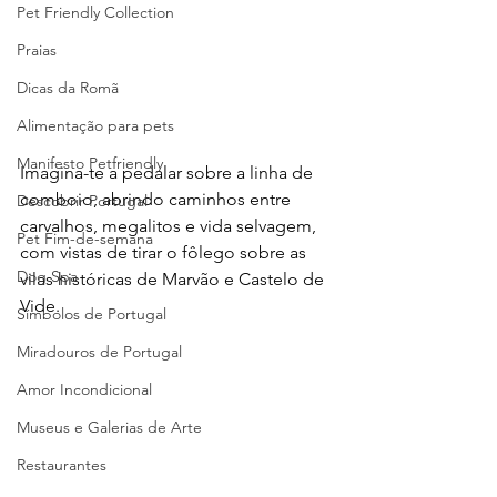
Pet Friendly Collection
Praias
Dicas da Romã
Alimentação para pets
Manifesto Petfriendly
Imagina-te a pedalar sobre a linha de 
comboio, abrindo caminhos entre 
Descobrir Portugal
carvalhos, megalitos e vida selvagem, 
Pet Fim-de-semana
com vistas de tirar o fôlego sobre as 
Dog Spa
vilas históricas de Marvão e Castelo de 
Vide.
Símbolos de Portugal
Miradouros de Portugal
Amor Incondicional
Museus e Galerias de Arte
Restaurantes