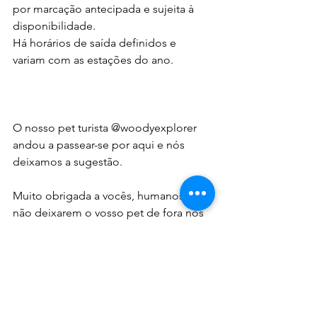
por marcação antecipada e sujeita à 
disponibilidade.
Há horários de saída definidos e 
variam com as estações do ano.
O nosso pet turista @woodyexplorer 
andou a passear-se por aqui e nós 
deixamos a sugestão.
Muito obrigada a vocês, humanos, por 
não deixarem o vosso pet de fora nos 
vossos passeios e programas , e 
praticarem um turismo inclusivo.
E não se esqueçam de mostrar que ele 
é educado, que não incomoda nem 
faz estragos, podendo acompanhar-