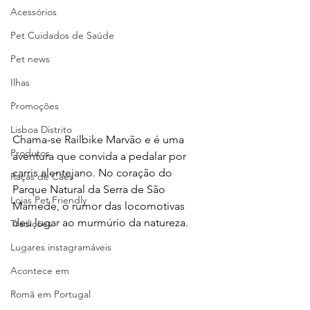
Acessórios
Pet Cuidados de Saúde
Pet news
Ilhas
Promoções
Lisboa Distrito
Chama-se Railbike Marvão e é uma 
Produtos
aventura que convida a pedalar por 
carris alentejano. No coração do 
Raças de Cães
Parque Natural da Serra de São 
Lojas Pet Friendly
Mamede, o rumor das locomotivas 
deu lugar ao murmúrio da natureza. 
Tradições
Lugares instagramáveis
Acontece em
Romã em Portugal