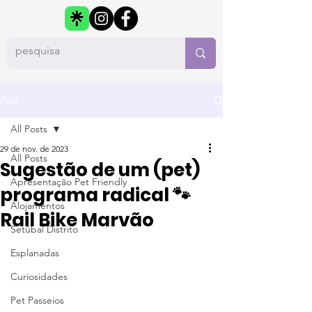
Post
All Posts
29 de nov. de 2023
All Posts
Sugestão de um (pet)
Apresentação Pet Friendly
programa radical 🐾
Alojamentos
Rail Bike Marvão
Setúbal Distrito
Esplanadas
Curiosidades
Pet Passeios