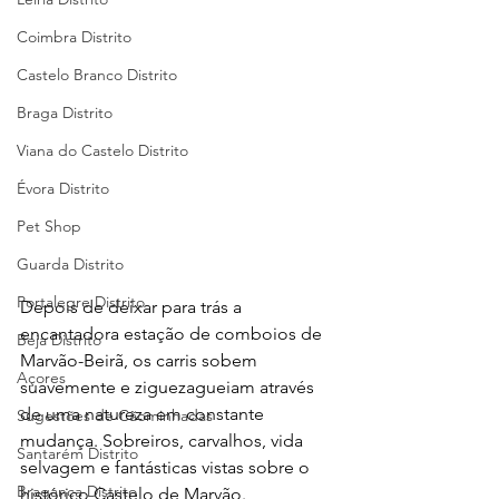
Coimbra Distrito
Castelo Branco Distrito
Braga Distrito
Viana do Castelo Distrito
Évora Distrito
Pet Shop
Guarda Distrito
Portalegre Distrito
Depois de deixar para trás a 
encantadora estação de comboios de 
Beja Distrito
Marvão-Beirã, os carris sobem 
Açores
suavemente e ziguezagueiam através 
de uma natureza em constante 
Sugestões de Cãominhadas
mudança. Sobreiros, carvalhos, vida 
Santarém Distrito
selvagem e fantásticas vistas sobre o 
Bragança Distrito
histórico Castelo de Marvão.