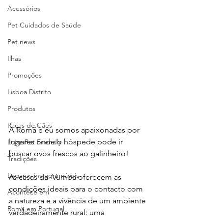
Acessórios
Pet Cuidados de Saúde
Pet news
Ilhas
Promoções
Lisboa Distrito
Produtos
Raças de Cães
A Romã e eu somos apaixonadas por 
lugares onde o hóspede pode ir 
Lojas Pet Friendly
buscar ovos frescos ao galinheiro!
Tradições
Lugares instagramáveis
As casas da  Vumba oferecem as 
condições ideais para o contacto com 
Acontece em
a natureza e a vivência de um ambiente 
Romã em Portugal
verdadeiramente rural: uma 