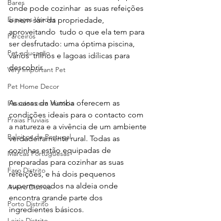
Bares
onde pode cozinhar  as suas refeições 
Espaços Verdes
e nem sair da propriedade, 
aproveitando  tudo o que ela tem para 
Parceiros
ser desfrutado: uma óptima piscina, 
Pet educação
vários  trilhos e lagoas idílicas para 
descobrir.
Very Important Pet
Pet Home Decor
As casas da Vumba oferecem as 
Passeios com História
condições ideais para o contacto com 
Praias Fluviais
a natureza e a vivência de um ambiente 
Baloiços de Portugal
verdadeiramente rural. Todas as   
cozinhas estão equipadas de 
Marcas Portuguesas
preparadas para cozinhar as suas 
Faro Distrito
refeições, e há dois pequenos 
supermercados na aldeia onde 
Aveiro Distrito
encontra grande parte dos 
Porto Distrito
ingredientes básicos.
Leiria Distrito