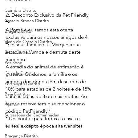
Coimbra Distrito
⚠️ Desconto Exclusivo da Pet Friendly 
Castelo Branco Distrito
🐾 
A Romã e eu temos esta oferta 
Braga Distrito
exclusiva para os nossos amigos de 4 
Viana do Castelo Distrito
🐾 e seus familiares . Marque a sua 
estadia na Vumba e desfruta deste 
Évora Distrito
miminho:
Pet Shop
A estadia do animal de estimação é 
Guarda Distrito
gratuita. Os donos, a família e os 
amigos dos donos têm desconto de 
Portalegre Distrito
10% para estadias de 2 noites e de 15% 
Beja Distrito
para estadias de 3 ou mais noites. Ao 
fazer a reserva tem que mencionar o 
Açores
código PetFriendly * 
Sugestões de Cãominhadas
* Descontos para todas as casas e 
Santarém Distrito
suites, excepto época alta (ver site) 
Bragança Distrito