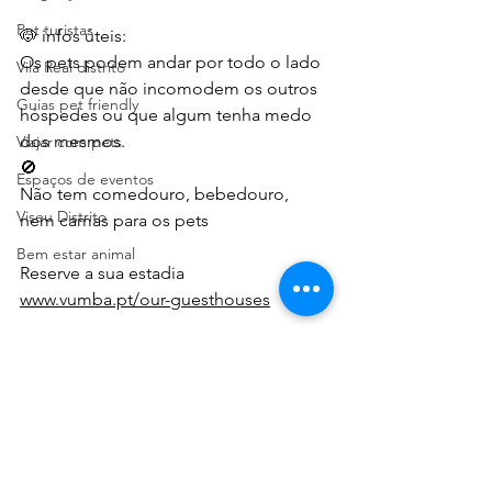
Pet turistas
🐶 infos úteis:
Os pets podem andar por todo o lado 
Vila Real distrito
desde que não incomodem os outros 
Guias pet friendly
hóspedes ou que algum tenha medo 
dos mesmos.
Viajar com pets
🚫
Espaços de eventos
Não tem comedouro, bebedouro, 
Viseu Distrito
nem camas para os pets 
Bem estar animal
Reserve a sua estadia
www.vumba.pt/our-guesthouses
📷 maria João pavão serra
Pet friendly Portugal
Portugal Pet Friendly
Portugal Dog Friendly
Vumba Guest Houses
Alojamentos