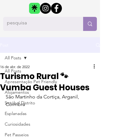
Post
All Posts
16 de abr. de 2022
All Posts
Turismo Rural 🐾
Apresentação Pet Friendly
Vumba Guest Houses
Alojamentos
São Martinho da Cortiça, Arganil, 
Setúbal Distrito
Coimbra
Esplanadas
Curiosidades
Pet Passeios