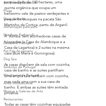
propriedade de 140 hectares, uma 
Pet Friendly Collection
quinta orgânica que ocupa um 
Praias
belíssimo vale de pastos verdejantes e 
Dicas da Romã
pequenos bosques na pacata São 
Martinho da Cortiça, perto de Arganil.
Alimentação para pets
Manifesto Petfriendly
A  Vumba  tem acolhedoras casas de 
hóspedes (a Casa do Alambique e a 
Descobrir Portugal
Casa da Lagartixa) e 2 suites na mesma 
Pet Fim-de-semana
casa (Bué Maria e Gorongosa). 
Dog Spa
As casas dispõem de sala com cozinha, 
Símbolos de Portugal
casa de banho e as suites partilham 
Miradouros de Portugal
uma ampla sala também com cozinha, 
mas cada uma com a sua casa de 
Amor Incondicional
banho. E ambas as suites têm entrada 
Museus e Galerias de Arte
privativa.
Restaurantes
Todas as casas têm cozinhas equipadas 