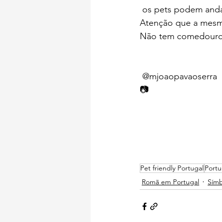
 os pets podem anda
Atenção que a mesm
Não tem comedouro 
 @mjoaopavaoserra 
📷  
Pet friendly Portugal
Portu
Romã em Portugal
Símb