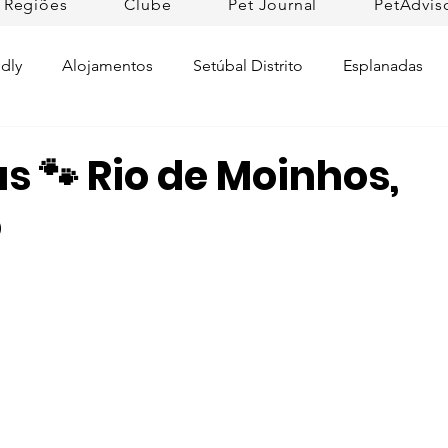
Regiões
Clube
Pet Journal
PetAdvis
dly
Alojamentos
Setúbal Distrito
Esplanadas
Pet Cuidados de Saúde
Pet news
Ilhas
Prom
s 🐾 Rio de Moinhos,
o
Raças de Cães
Lojas Pet Friendly
Tradições
L
rtugal
Pet Friendly Collection
Praias
Dicas da R
ifesto Petfriendly
Descobrir Portugal
Pet Fim-de-se