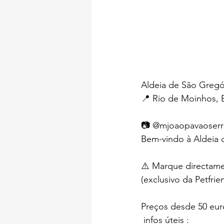
Aldeia de São Gregó
📍 Rio de Moinhos, 
📷
@mjoaopavaoserr
Bem-vindo à Aldeia d
⚠️ Marque directame
(exclusivo da Petfrien
Preços desde 50 euro
 infos úteis :