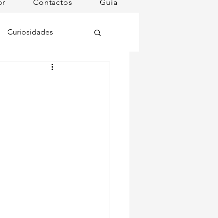
or
Contactos
Guia
Curiosidades
oções
ugares instagramáveis
omã
mana
Dog Spa