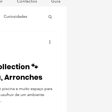
or
Contactos
Guia
Curiosidades
oções
ugares instagramáveis
lection 🐾
, Arronches
omã
m piscina e muito espaço para
 usufruir de um ambiente
mana
Dog Spa
..