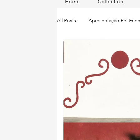
Home
Collection
All Posts
Apresentação Pet Frien
Pet Passeios
Acessórios
Lisboa Distrito
Produtos
Acontece em
Romã em Po
Alimentação para pets
Man