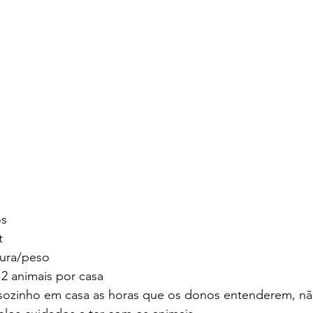
os
t
tura/peso 
2 animais por casa
 sozinho em casa as horas que os donos entenderem, nã