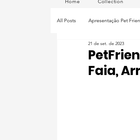
Home
Collection
All Posts
Apresentação Pet Frien
21 de set. de 2023
Pet Passeios
Acessórios
PetFrien
Faia, A
Lisboa Distrito
Produtos
Acontece em
Romã em Po
Alimentação para pets
Man