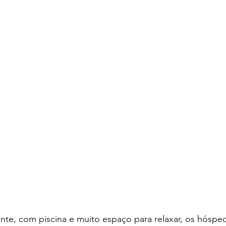
douros de Portugal
Amor Incondicional
ente, com piscina e muito espaço para relaxar, os hósp