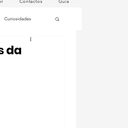
or
Contactos
Guia
Curiosidades
oções
s da
ugares instagramáveis
omã
mana
Dog Spa