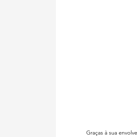
Símbolos de Portugal
Mira
Graças à sua envolv