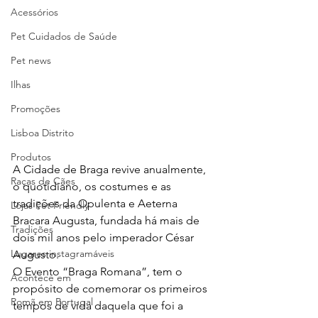
Acessórios
Pet Cuidados de Saúde
Pet news
Ilhas
Promoções
Lisboa Distrito
Produtos
A Cidade de Braga revive anualmente, 
Raças de Cães
o quotidiano, os costumes e as 
tradições da Opulenta e Aeterna 
Lojas Pet Friendly
Bracara Augusta, fundada há mais de 
Tradições
dois mil anos pelo imperador César 
Lugares instagramáveis
Augusto.
O Evento “Braga Romana”, tem o 
Acontece em
propósito de comemorar os primeiros 
Romã em Portugal
tempos de vida daquela que foi a 