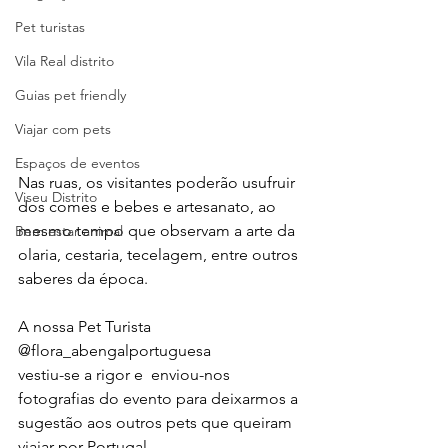
Pet turistas
Vila Real distrito
Guias pet friendly
Viajar com pets
Espaços de eventos
Nas ruas, os visitantes poderão usufruir 
Viseu Distrito
dos comes e bebes e artesanato, ao 
mesmo tempo que observam a arte da 
Bem estar animal
olaria, cestaria, tecelagem, entre outros 
saberes da época.
A nossa Pet Turista 
@flora_abengalportuguesa 
vestiu-se a rigor e  enviou-nos 
fotografias do evento para deixarmos a 
sugestão aos outros pets que queiram 
viajar por Portugal. 