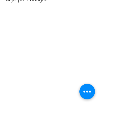
Esperemos que gostem da dica!
Visite Portugal com seu mais que tudo 
de 4 patas ! 