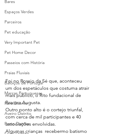
Bares
Espaços Verdes
Parceiros
Pet educação
Very Important Pet
Pet Home Decor
Passeios com História
Praias Fluviais
Foi no Rossio da Sé que, aconteceu  
Baloiços de Portugal
um dos espetáculos que costuma atrair 
Marcas Portuguesas
mais público, o Rito fundacional de 
Bracara Augusta. 
Faro Distrito
Outro ponto alto é o cortejo triunfal, 
Aveiro Distrito
com cerca de mil participantes e 40 
Porto Distrito
associações envolvidas. 
Algumas crianças  recebermo batismo 
Leiria Distrito