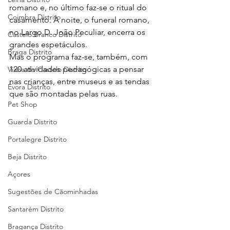
romano e, no último faz-se o ritual do 
Coimbra Distrito
casamento. À noite, o funeral romano, 
no Largo D. João Peculiar, encerra os 
Castelo Branco Distrito
grandes espetáculos.
Braga Distrito
Mas o programa faz-se, também, com 
120 atividades pedagógicas a pensar 
Viana do Castelo Distrito
nas crianças, entre museus e as tendas 
Évora Distrito
que são montadas pelas ruas. 
Pet Shop
Guarda Distrito
Portalegre Distrito
Beja Distrito
Açores
Sugestões de Cãominhadas
Santarém Distrito
Bragança Distrito