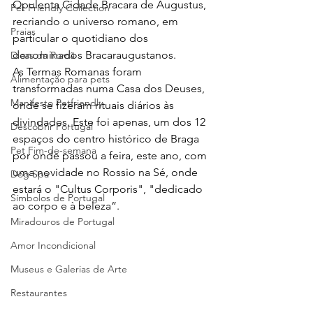
Opulenta Cidade Bracara de Augustus, 
Pet Friendly Collection
recriando o universo romano, em 
Praias
particular o quotidiano dos 
denominados Bracaraugustanos. 
Dicas da Romã
As Termas Romanas foram 
Alimentação para pets
transformadas numa Casa dos Deuses, 
Manifesto Petfriendly
onde se fizeram rituais diários às 
divindades. Este foi apenas, um dos 12 
Descobrir Portugal
espaços do centro histórico de Braga 
Pet Fim-de-semana
por onde passou a feira, este ano, com 
uma novidade no Rossio na Sé, onde 
Dog Spa
estará o "Cultus Corporis", "dedicado 
Símbolos de Portugal
ao corpo e à beleza”.
Miradouros de Portugal
Amor Incondicional
Museus e Galerias de Arte
Restaurantes