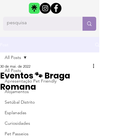
Post
All Posts
30 de mai. de 2022
All Posts
Eventos 🐾 Braga
Apresentação Pet Friendly
Romana
Alojamentos
Setúbal Distrito
Esplanadas
Curiosidades
Pet Passeios