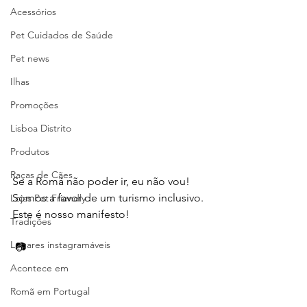
Acessórios
Pet Cuidados de Saúde
Pet news
Ilhas
Promoções
Lisboa Distrito
Produtos
Raças de Cães
Se a Romã não poder ir, eu não vou! 
Somos a favor de um turismo inclusivo. 
Lojas Pet Friendly
Este é nosso manifesto! 
Tradições
Lugares instagramáveis
 📷 
Acontece em
Romã em Portugal