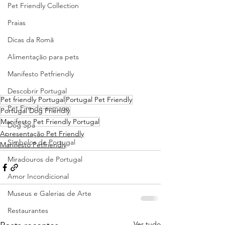
Pet Friendly Collection
Praias
Dicas da Romã
Alimentação para pets
Manifesto Petfriendly
Descobrir Portugal
Pet friendly Portugal
Portugal Pet Friendly
Pet Fim-de-semana
Portugal Dog Friendly
Manifesto Pet Friendly Portugal
Dog Spa
Apresentação Pet Friendly
Símbolos de Portugal
Manifesto Petfriendly
Miradouros de Portugal
Amor Incondicional
Museus e Galerias de Arte
Restaurantes
Ver tudo