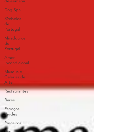
de-semana
Dog Spa
Símbolos
de
Portugal
Miradouros
de
Portugal
Amor
Incondicional
Museus e
Galerias de
Arte
Restaurantes
Bares
Espaços
Verdes
Parceiros
Pet