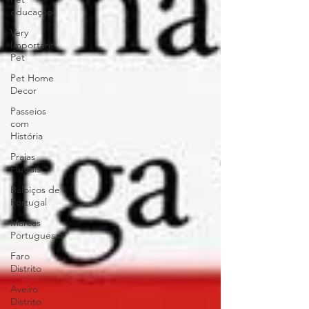
educação
Very
Important
Pet
Pet Home
Decor
Passeios
com
História
Praias
Fluviais
Baloiços de
Portugal
Marcas
Portuguesas
Faro
Distrito
Aveiro
Distrito