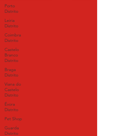
Porto
Distrito
Leiria
Distrito
Coimbra
Distrito
Castelo
Branco
Distrito
Braga
Distrito
Viana do
Castelo
Distrito
Évora
Distrito
Pet Shop
Guarda
Distrito