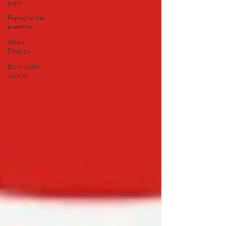
pets
Espaços de
eventos
Viseu
Distrito
Bem estar
animal