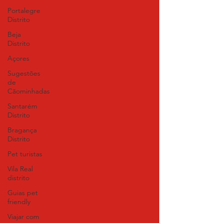
Portalegre
Distrito
Beja
Distrito
Açores
Sugestões
de
Cãominhadas
Santarém
Distrito
Bragança
Distrito
Pet turistas
Vila Real
distrito
Guias pet
friendly
Viajar com