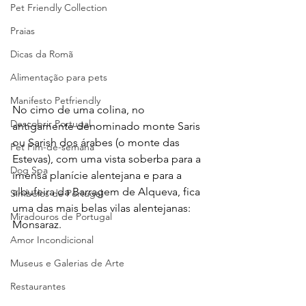
Pet Friendly Collection
Praias
Dicas da Romã
Alimentação para pets
Manifesto Petfriendly
No cimo de uma colina, no 
Descobrir Portugal
antigamente denominado monte Saris 
ou Sarish dos árabes (o monte das 
Pet Fim-de-semana
Estevas), com uma vista soberba para a 
Dog Spa
imensa planície alentejana e para a 
albufeira da Barragem de Alqueva, fica 
Símbolos de Portugal
uma das mais belas vilas alentejanas: 
Miradouros de Portugal
Monsaraz.
Amor Incondicional
Museus e Galerias de Arte
Restaurantes