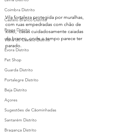
Coimbra Distrito
Vila fortaleza protegida por muralhas, 
Castelo Branco Distrito
com ruas empedradas com chão de 
Braga Distrito
xisto,  casas cuidadosamente caiadas 
de branco, onde o tempo parece ter 
Viana do Castelo Distrito
parado.
Évora Distrito
Pet Shop
Guarda Distrito
Portalegre Distrito
Beja Distrito
Açores
Sugestões de Cãominhadas
Santarém Distrito
Bragança Distrito