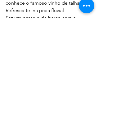
conhece o famoso vinho de talha.
Refresca-te  na praia fluvial
Faz um passeio de barco com a 
Alqueva cruzeiros
Descobre a vila de S. Pedro do Curval, 
famosa pela dua olaria.
Sobe até à Ermida de São Sebastião  e 
fica para assistir ao pôr- do- sol
🇵🇹 Curiosidades 
Foi uma das vencedoras das 7 
Maravilhas de Portugal, na categoria 
“Aldeias Monumento”
🛌  alojamentos
Vê as opções que temos na região.  
👉 Sabe mais no nosso site 
www.petfriendlyportugal.com