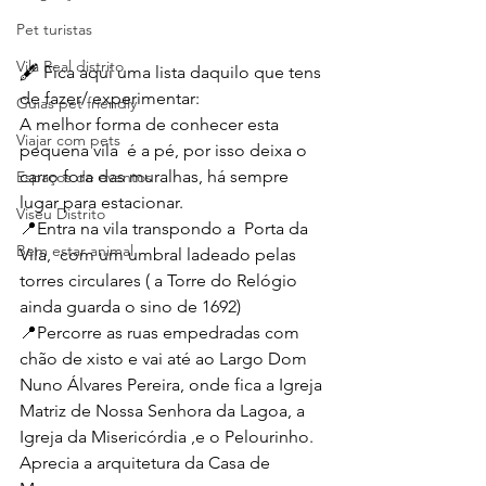
Pet turistas
Vila Real distrito
🖋️ Fica aqui uma lista daquilo que tens 
de fazer/ experimentar:
Guias pet friendly
A melhor forma de conhecer esta 
Viajar com pets
pequena vila  é a pé, por isso deixa o 
carro fora das muralhas, há sempre 
Espaços de eventos
lugar para estacionar.
Viseu Distrito
📍Entra na vila transpondo a  Porta da 
Bem estar animal
Vila,  com um umbral ladeado pelas 
torres circulares ( a Torre do Relógio 
ainda guarda o sino de 1692)
📍Percorre as ruas empedradas com 
chão de xisto e vai até ao Largo Dom 
Nuno Álvares Pereira, onde fica a Igreja 
Matriz de Nossa Senhora da Lagoa, a 
Igreja da Misericórdia ,e o Pelourinho. 
Aprecia a arquitetura da Casa de 